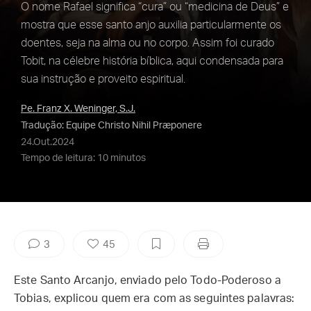
O nome Rafael significa “cura” ou “medicina de Deus” e
mostra que esse santo anjo auxilia particularmente os
doentes, seja na alma ou no corpo. Assim foi curado
Tobit, na célebre história bíblica, aqui condensada para
sua instrução e proveito espiritual.
Pe. Franz X. Weninger, S.J.
Tradução: Equipe Christo Nihil Præponere
24.Out.2024
Tempo de leitura: 10 minutos
3
45
Este Santo Arcanjo, enviado pelo Todo-Poderoso a
Tobias, explicou quem era com as seguintes palavras: