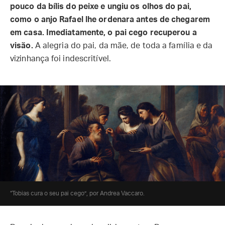
pouco da bílis do peixe e ungiu os olhos do pai,
como o anjo Rafael lhe ordenara antes de chegarem
em casa. Imediatamente, o pai cego recuperou a
visão.
A alegria do pai, da mãe, de toda a família e da
vizinhança foi indescritível.
“Tobias cura o seu pai cego”, por Andrea Vaccaro.