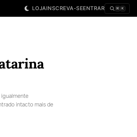
LOJA
INSCREVA-SE
ENTRAR
⌘
K
atarina
 igualmente
trado intacto mais de