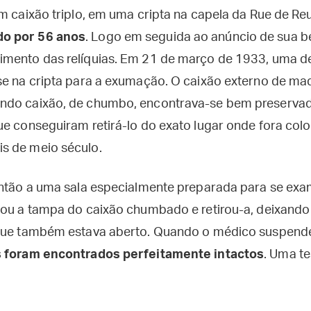
m caixão triplo, em uma cripta na capela da Rue de Reui
o por 56 anos
. Logo em seguida ao anúncio de sua be
imento das relíquias. Em 21 de março de 1933, uma 
se na cripta para a exumação. O caixão externo de mad
ndo caixão, de chumbo, encontrava-se bem preservad
ue conseguiram retirá-lo do exato lugar onde fora col
s de meio século.
então a uma sala especialmente preparada para se exami
tou a tampa do caixão chumbado e retirou-a, deixando
 que também estava aberto. Quando o médico suspend
 foram encontrados perfeitamente intactos
. Uma t