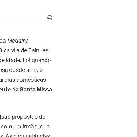
 da
Medalha
ca vila de Fain-les-
de idade. Foi quando
osa desde a mais
tarefas domésticas
ente da Santa Missa
 duas propostas de
o com um irmão, que
. As circunstâncias,