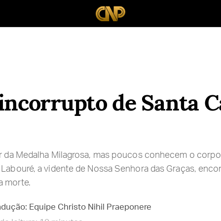
incorrupto de Santa C
lar da Medalha Milagrosa, mas poucos conhecem o corpo
 Labouré, a vidente de Nossa Senhora das Graças, encon
a morte.
adução: Equipe Christo Nihil Praeponere