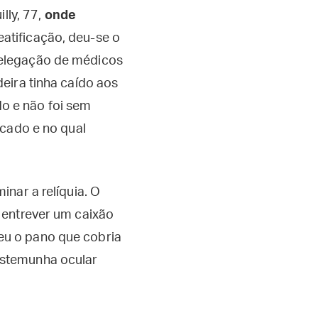
lly, 77,
onde
atificação, deu-se o
delegação de médicos
eira tinha caído aos
o e não foi sem
ocado e no qual
nar a relíquia. O
 entrever um caixão
eu o pano que cobria
estemunha ocular