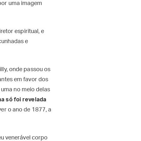
o por uma imagem
etor espiritual, e
 cunhadas e
illy, onde passou os
nantes em favor dos
 uma no meio delas
a só foi revelada
ver o ano de 1877, a
seu venerável corpo