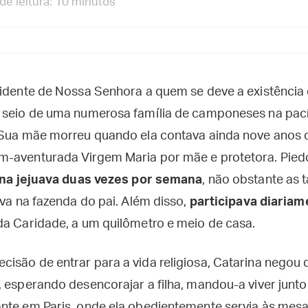
e leitura: 10 minutos
vidente de Nossa Senhora a quem se deve a existência
 seio de uma numerosa família de camponeses na pacífi
 Sua mãe morreu quando ela contava ainda nove anos 
m-aventurada Virgem Maria por mãe e protetora. Pied
na jejuava duas vezes por semana
, não obstante as 
ava na fazenda do pai. Além disso,
participava diariam
da Caridade, a um quilômetro e meio de casa.
isão de entrar para a vida religiosa, Catarina negou
, esperando desencorajar a filha, mandou-a viver junt
nte em Paris, onde ela obedientemente servia às mesas