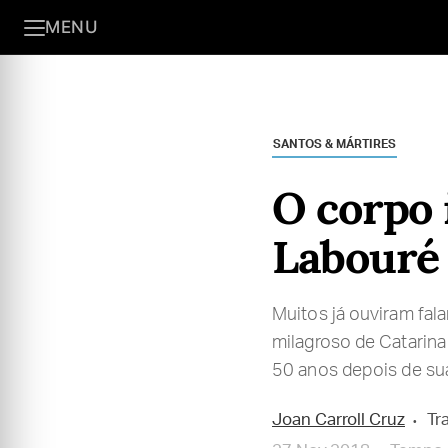
MENU
SANTOS & MÁRTIRES
O corpo 
Labouré
Muitos já ouviram fa
milagroso de Catarina
50 anos depois de su
Joan Carroll Cruz
Tr