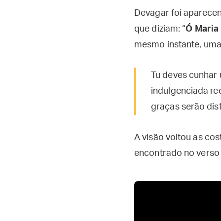
Devagar foi aparece
que diziam: “
Ó Maria
mesmo instante, uma 
Tu deves cunhar 
indulgenciada re
graças serão dis
A visão voltou as co
encontrado no verso