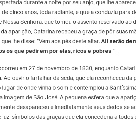
espertada durante a noite por seu anjo, que lhe apare
de cinco anos, toda radiante, e que a conduziu para de
 de Nossa Senhora, que tomou o assento reservado ao d
 da aparição, Catarina recebeu a graça de pôr suas 
 que lhe disse: “Vem aos pés deste altar.
Ali serão de
os os que pedirem por elas, ricos e pobres
.”
ocorreu em 27 de novembro de 1830, enquanto Catarin
 Ao ouvir o farfalhar da seda, que ela reconheceu da 
o lugar de onde vinha o som e contemplou a Santíssim
ma imagem de São José. A pequena esfera que a apari
amente desapareceu e imediatamente seus dedos se ad
e luz, símbolos das graças que ela concederia a todos 