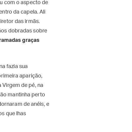
ceu com o aspecto de
ntro da capela. Ali
iretor das irmãs.
mãos dobradas sobre
rramadas graças
a fazia sua
primeira aparição,
a Virgem de pé, na
ção mantinha perto
ornaram de anéis, e
os que lhas