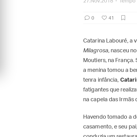
27.Nov.2018
Tempo d
0
41
Catarina Labouré, a 
Milagrosa
, nasceu no
Moutiers, na França.
a menina tomou a be
tenra infância,
Catari
fatigantes que realiz
na capela das Irmãs 
Havendo tomado a dec
casamento, e seu pai
conduzia um restaura