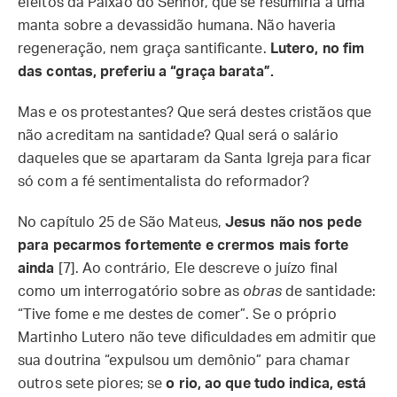
efeitos da Paixão do Senhor, que se resumiria a uma
manta sobre a devassidão humana. Não haveria
regeneração, nem graça santificante.
Lutero, no fim
das contas, preferiu a “graça barata”.
Mas e os protestantes? Que será destes cristãos que
não acreditam na santidade? Qual será o salário
daqueles que se apartaram da Santa Igreja para ficar
só com a fé sentimentalista do reformador?
No capítulo 25 de São Mateus,
Jesus não nos pede
para pecarmos fortemente e crermos mais forte
ainda
[7]. Ao contrário, Ele descreve o juízo final
como um interrogatório sobre as
obras
de santidade:
“Tive fome e me destes de comer”. Se o próprio
Martinho Lutero não teve dificuldades em admitir que
sua doutrina “expulsou um demônio” para chamar
outros sete piores; se
o rio, ao que tudo indica, está