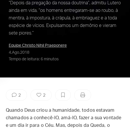
“Depois da pregação da nossa doutrina”, admitiu Lutero
ainda em vida, “os homens entregaram-se ao roubo, à
mentira, à impostura, à crápula, à embriaguez e a toda
espécie de vícios. Expulsamos um demônio e vieram
sete piores.”
Equipe Christo Nihil Praeponere
4.Ago.2018
Tempo de leitura: 6 minutos
2
2
Quando Deus criou a humanidade, todos estavam
chamados a conhecê-lO, amá-lO, fazer a sua vontade
e um dia ir para o Céu. Mas, depois da Queda, o