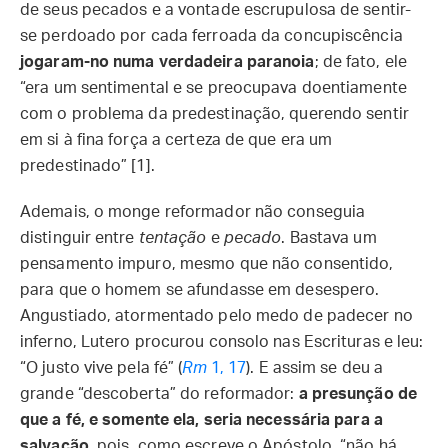
de seus pecados e a vontade escrupulosa de sentir-
se perdoado por cada ferroada da concupiscência
jogaram-no numa verdadeira paranoia
; de fato, ele
“era um sentimental e se preocupava doentiamente
com o problema da predestinação, querendo sentir
em si à fina força a certeza de que era um
predestinado” [1].
Ademais, o monge reformador não conseguia
distinguir entre
tentação
e
pecado
. Bastava um
pensamento impuro, mesmo que não consentido,
para que o homem se afundasse em desespero.
Angustiado, atormentado pelo medo de padecer no
inferno, Lutero procurou consolo nas Escrituras e leu:
“O justo vive pela fé” (
Rm
1, 17
). E assim se deu a
grande “descoberta” do reformador:
a presunção de
que a fé, e somente ela, seria necessária para a
salvação
, pois, como escreve o Apóstolo, “não há