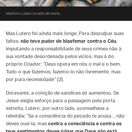
Martinho Lutero no leito de morte.
Mas Lutero foi ainda mais longe. Para desculpar suas
faltas,
não teve pudor de blasfemar contra o Céu
,
imputando a responsabilidade de seus crimes não à
sua vontade desordenada pelos vícios, mas à do
próprio Criador: “Deus opera em nós o mal e o bem.
Tudo o que fazemos, fazemo-lo não livremente, mas
por pura necessidade” [2].
Doravante, a coleção de sandices só aumentou. Se
Jesus exigia esforço para a passagem pela porta
estreita, Lutero, por outro lado, aconselhava a
rebeldia: “Se a consciência do pecado te acusa… não
deves ouvi-la, mas
contra a consciência e contra os
teus sentimentos deves julgar que Deus não está