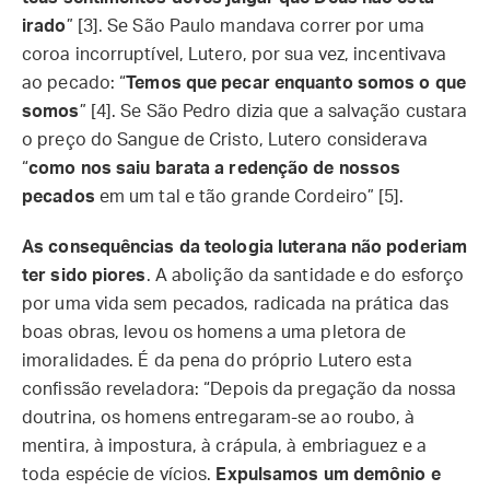
irado
” [3]. Se São Paulo mandava correr por uma
coroa incorruptível, Lutero, por sua vez, incentivava
ao pecado: “
Temos que pecar enquanto somos o que
somos
” [4]. Se São Pedro dizia que a salvação custara
o preço do Sangue de Cristo, Lutero considerava
“
como nos saiu barata a redenção de nossos
pecados
em um tal e tão grande Cordeiro” [5].
As consequências da teologia luterana não poderiam
ter sido piores
. A abolição da santidade e do esforço
por uma vida sem pecados, radicada na prática das
boas obras, levou os homens a uma pletora de
imoralidades. É da pena do próprio Lutero esta
confissão reveladora: “Depois da pregação da nossa
doutrina, os homens entregaram-se ao roubo, à
mentira, à impostura, à crápula, à embriaguez e a
toda espécie de vícios.
Expulsamos um demônio e