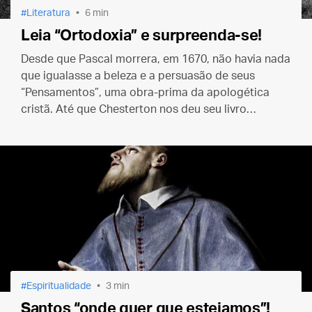
Literatura
6 min
Leia “Ortodoxia” e surpreenda-se!
Desde que Pascal morrera, em 1670, não havia nada
que igualasse a beleza e a persuasão de seus
“Pensamentos”, uma obra-prima da apologética
cristã. Até que Chesterton nos deu seu livro
“Ortodoxia”. Abra-o num capítulo qualquer e deixe-
se surpreender.
Espiritualidade
3 min
Santos “onde quer que estejamos”!