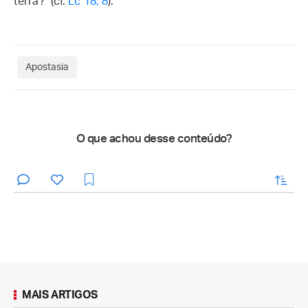
terra?" (cf.
Lc 18, 8
).
Apostasia
O que achou desse conteúdo?
enviar
MAIS ARTIGOS