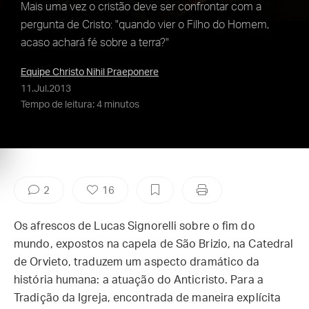
Mais uma vez o cristão deve ser confrontar com a
pergunta de Cristo: "quando vier o Filho do Homem,
acaso achará fé sobre a terra?"
Equipe Christo Nihil Praeponere
11.Jul.2013
Tempo de leitura: 4 minutos
2
16
Os afrescos de Lucas Signorelli sobre o fim do
mundo, expostos na capela de São Brizio, na Catedral
de Orvieto, traduzem um aspecto dramático da
história humana: a atuação do Anticristo. Para a
Tradição da Igreja, encontrada de maneira explícita