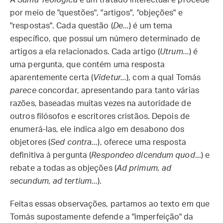
A
Suma Teológica
é um tratado intelectual e procede
por meio de "questões", "artigos", "objeções" e
"respostas". Cada questão (
De...
) é um tema
específico, que possui um número determinado de
artigos a ela relacionados. Cada artigo (
Utrum...
) é
uma pergunta, que contém uma resposta
aparentemente certa (
Videtur...
), com a qual Tomás
parece
concordar, apresentando para tanto várias
razões, baseadas muitas vezes na autoridade de
outros filósofos e escritores cristãos. Depois de
enumerá-las, ele indica algo em desabono dos
objetores (
Sed contra...
), oferece uma resposta
definitiva à pergunta (
Respondeo dicendum quod
...) e
rebate a todas as objeções (
Ad primum, ad
secundum, ad tertium...
).
Feitas essas observações, partamos ao texto em que
Tomás supostamente defende a "imperfeição" da