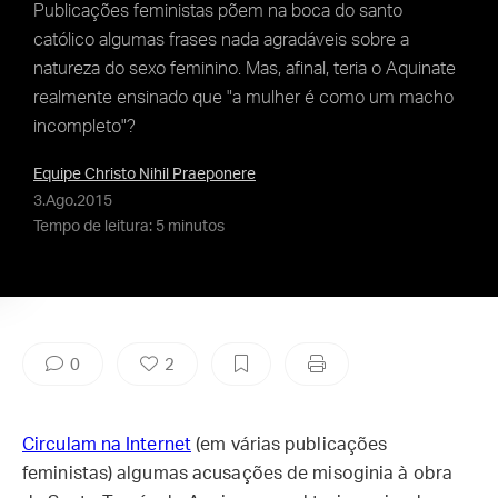
Publicações feministas põem na boca do santo
católico algumas frases nada agradáveis sobre a
natureza do sexo feminino. Mas, afinal, teria o Aquinate
realmente ensinado que "a mulher é como um macho
incompleto"?
Equipe Christo Nihil Praeponere
3.Ago.2015
Tempo de leitura: 5 minutos
0
2
Circulam na Internet
(em várias publicações
feministas) algumas acusações de misoginia à obra