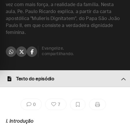
vez com mais força, a realidade da família. Nesta
aula, Pe. Paulo Ricardo explica, a partir da carta
apostólica "Mulieris Dignitatem", do Papa São João
Paulo II, em que consiste a verdadeira dignidade
feminina.
Evangelize,
compartilhando.
Texto do episódio
0
7
I.
Introdução