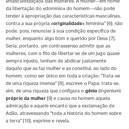
«masculinização» das mulheres. A mulher—em nome
da libertação do «domínio» do homem—não pode
tender à apropriação das características masculinas,
contra a sua própria «
originalidade
» feminina" [6]; não
pode, pois, renunciar à sua condição específica de
mulher, enquanto algo bom e querido por Deus [7].
Seria, portanto, um contrassenso admitir que as
mulheres, com o fito de libertar-se de um jugo quase
sempre injusto, tenham de abdicar justamente
daquilo que as faz
mulher
e as constitui, ao lado do
homem, como ser único em toda a criação: "Trata-se
de uma riqueza imensa" [8], escreve o Papa; trata-se,
sim, de uma riqueza que configura o
gênio
(
ingenium
)
próprio da mulher
[9] e causa no homem aquela
admiração e aquele encanto que a exclamação de
Adão, atravessando "toda a história do homem sobre
a terra" [10], exprime e revela.