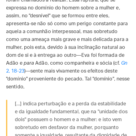
foram chamados a realizar. Essa ruptura, que se
expressa no domínio do homem sobre a mulher e,
assim, no "desnível" que se formou entre eles,
apresenta-se não só como um perigo constante para
aquela a comunhão interpessoal, mas sobretudo
como uma ameaça mais grave e mais delicada para a
mulher, pois esta, devido à sua inclinação natural ao
dom de si e à entrega ao outro—Eva foi formada de
Adão e
para
Adão, como companheira e sócia (cf.
Gn
2, 18-23
)—sente mais vivamente os efeitos deste
"domínio" proveniente do pecado. Tal "domínio", nesse
sentido,
[...] indica perturbação e a perda da estabilidade
e da igualdade fundamental, que na "unidade dos
dois" possuem o homem e a mulher: e isto vem
sobretudo em desfavor da mulher, porquanto
somente a igualdade, resultante da dignidade de