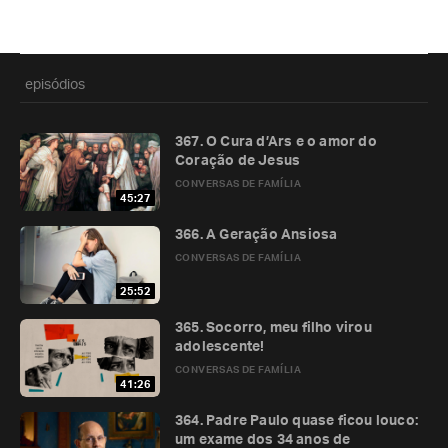
episódios
367. O Cura d’Ars e o amor do
Coração de Jesus
CONVERSAS DE FAMÍLIA
45:27
366. A Geração Ansiosa
CONVERSAS DE FAMÍLIA
25:52
365. Socorro, meu filho virou
adolescente!
CONVERSAS DE FAMÍLIA
41:26
364. Padre Paulo quase ficou louco:
um exame dos 34 anos de