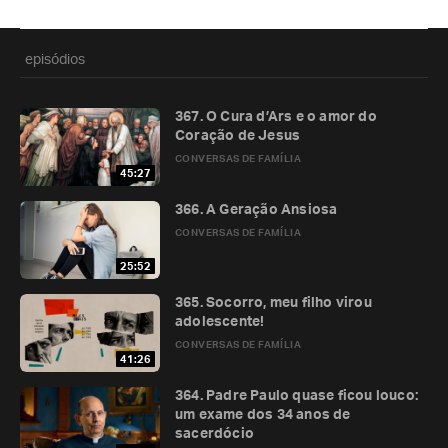
episódios
367. O Cura d’Ars e o amor do
Coração de Jesus
CONVERSAS DE FAMÍLIA
45:27
366. A Geração Ansiosa
CONVERSAS DE FAMÍLIA
25:52
365. Socorro, meu filho virou
adolescente!
CONVERSAS DE FAMÍLIA
41:26
364. Padre Paulo quase ficou louco:
um exame dos 34 anos de
sacerdócio