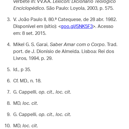
verbete in: VV.AA.
Lexicon: Dicionário Teológico
Enciclopédico
. São Paulo: Loyola, 2003, p. 575.
V. João Paulo II, 80.ª Catequese, de 28 abr. 1982.
Disponível em (sítio): <
goo.gl/SNK5F3
>. Acesso
em: 8 set. 2015.
Mikel G. S. Garai,
Saber Amar com o Corpo
. Trad.
port. de J. Dionísio de Almeida. Lisboa: Rei dos
Livros, 1994, p. 29.
Id., p 35.
Cf. MD., n. 18.
G. Cappelli,
op
.
cit
.,
loc
.
cit
.
MD,
loc
.
cit
.
G. Cappelli,
op
.
cit
.,
loc
.
cit
.
MD,
loc
.
cit
.