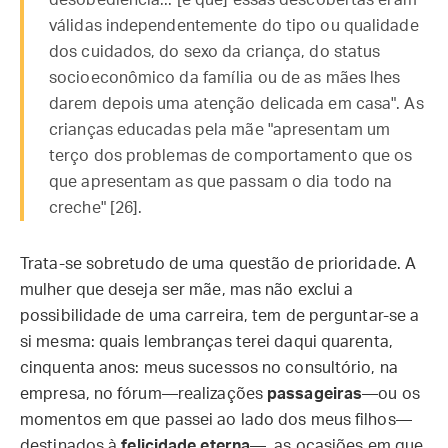
desobediência... [e que] essas descobertas eram
válidas independentemente do tipo ou qualidade
dos cuidados, do sexo da criança, do status
socioeconômico da família ou de as mães lhes
darem depois uma atenção delicada em casa". As
crianças educadas pela mãe "apresentam um
terço dos problemas de comportamento que os
que apresentam as que passam o dia todo na
creche" [26].
Trata-se sobretudo de uma questão de prioridade. A
mulher que deseja ser mãe, mas não exclui a
possibilidade de uma carreira, tem de perguntar-se a
si mesma: quais lembranças terei daqui quarenta,
cinquenta anos: meus sucessos no consultório, na
empresa, no fórum—realizações
passageiras
—ou os
momentos em que passei ao lado dos meus filhos—
destinados à
felicidade eterna
—, as ocasiões em que