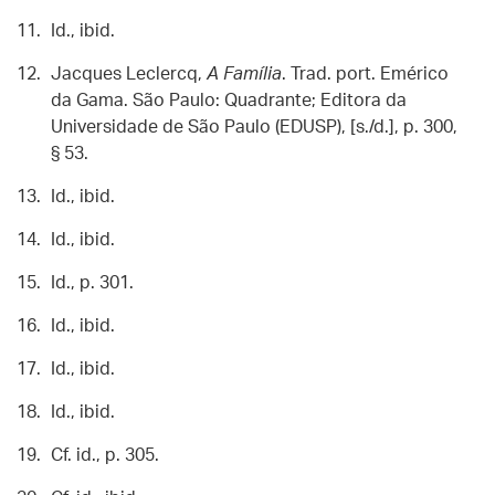
Id., ibid.
Jacques Leclercq,
A Família
. Trad. port. Emérico
da Gama. São Paulo: Quadrante; Editora da
Universidade de São Paulo (EDUSP), [s./d.], p. 300,
§ 53.
Id., ibid.
Id., ibid.
Id., p. 301.
Id., ibid.
Id., ibid.
Id., ibid.
Cf. id., p. 305.