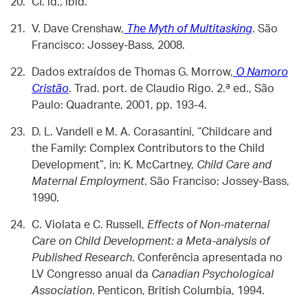
Cf. id., ibid.
V. Dave Crenshaw,
The Myth of Multitasking
. São
Francisco: Jossey-Bass, 2008.
Dados extraídos de Thomas G. Morrow,
O Namoro
Cristão
. Trad. port. de Claudio Rigo. 2.ª ed., São
Paulo: Quadrante, 2001, pp. 193-4.
D. L. Vandell e M. A. Corasantini, “Childcare and
the Family: Complex Contributors to the Child
Development”, in: K. McCartney,
Child Care and
Maternal Employment
. São Franciso: Jossey-Bass,
1990.
C. Violata e C. Russell,
Effects of Non-maternal
Care on Child Development: a Meta-analysis of
Published Research
. Conferência apresentada no
LV Congresso anual da
Canadian Psychological
Association
. Penticon, British Columbia, 1994.