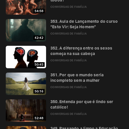
todos?
CONVERSAS DE FAMÍLIA
54:58
353. Aula de Lançamento do curso
“Esto Vir: Seja Homem”
CONVERSAS DE FAMÍLIA
42:42
352. A diferença entre os sexos
começa na sua cabeça
CONVERSAS DE FAMÍLIA
50:45
351. Por que o mundo seria
incompleto sem a mulher
CONVERSAS DE FAMÍLIA
50:16
350. Entenda por que é lindo ser
católico!
CONVERSAS DE FAMÍLIA
52:48
349. Passando a limpo a Educação