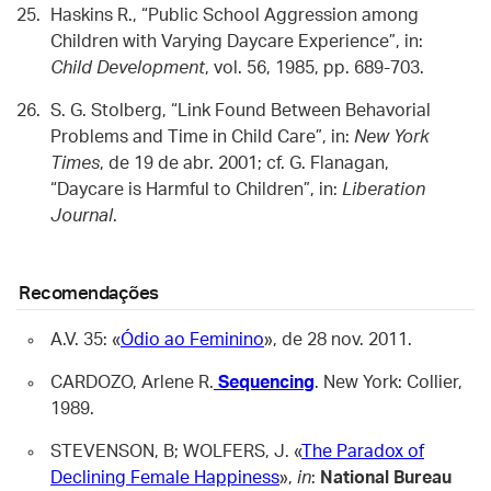
Haskins R., “Public School Aggression among
Children with Varying Daycare Experience”, in:
Child Development
, vol. 56, 1985, pp. 689-703.
S. G. Stolberg, “Link Found Between Behavorial
Problems and Time in Child Care”, in:
New York
Times
, de 19 de abr. 2001; cf. G. Flanagan,
“Daycare is Harmful to Children”, in:
Liberation
Journal
.
Recomendações
A.V. 35: «
Ódio ao Feminino
», de 28 nov. 2011.
CARDOZO, Arlene R.
Sequencing
. New York: Collier,
1989.
STEVENSON, B; WOLFERS, J. «
The Paradox of
Declining Female Happiness
»,
in
:
National Bureau