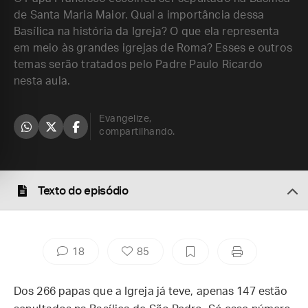
de Santa Maria Maior. Qual a importância dessa
Basílica na história da Igreja? O que ela representa
em meio às grandes igrejas de Roma? Esses e outros
temas serão tratados pelo Padre Paulo Ricardo
nesta aula.
Evangelize,
compartilhando.
Texto do episódio
18
85
Dos 266 papas que a Igreja já teve, apenas 147 estão