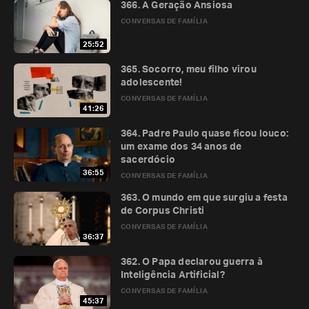
366. A Geração Ansiosa
CONVERSAS DE FAMÍLIA
25:52
365. Socorro, meu filho virou
adolescente!
CONVERSAS DE FAMÍLIA
41:26
364. Padre Paulo quase ficou louco:
um exame dos 34 anos de
sacerdócio
36:55
CONVERSAS DE FAMÍLIA
363. O mundo em que surgiu a festa
de Corpus Christi
CONVERSAS DE FAMÍLIA
36:37
362. O Papa declarou guerra à
Inteligência Artificial?
CONVERSAS DE FAMÍLIA
45:37