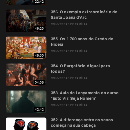
22:42
356. O exemplo extraordinário de
Santa Joana d’Arc
CONVERSAS DE FAMÍLIA
46:23
355. Os 1.700 anos do Credo de
Niceia
CONVERSAS DE FAMÍLIA
48:35
354. O Purgatório é igual para
todos?
CONVERSAS DE FAMÍLIA
54:58
353. Aula de Lançamento do curso
“Esto Vir: Seja Homem”
CONVERSAS DE FAMÍLIA
42:42
352. A diferença entre os sexos
começa na sua cabeça