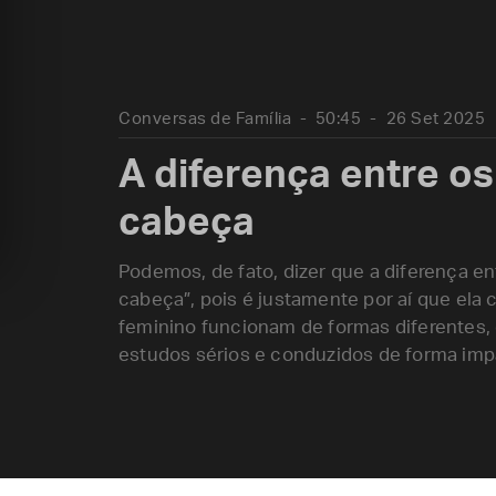
Conversas de Família
50:45
26 Set 2025
A diferença entre o
cabeça
Podemos, de fato, dizer que a diferença e
cabeça”, pois é justamente por aí que ela
feminino funcionam de formas diferentes,
estudos sérios e conduzidos de forma impa