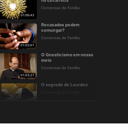
na Eucaristia
Conversas de Família
01:06:43
Recasados podem
comungar?
Conversas de Família
01:02:01
O Gnosticismo em nosso
meio
Conversas de Família
01:03:27
O segredo de Lourdes
Conversas de Família
47:36
Projeto Terceira Morada
Conversas de Família