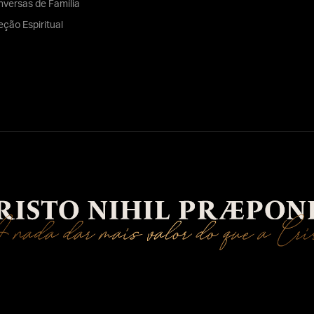
versas de Família
eção Espiritual