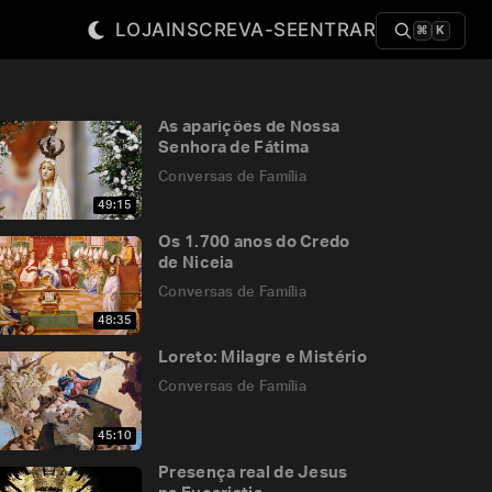
LOJA
INSCREVA-SE
ENTRAR
⌘
K
As aparições de Nossa
Senhora de Fátima
Conversas de Família
49:15
Os 1.700 anos do Credo
de Niceia
Conversas de Família
48:35
Loreto: Milagre e Mistério
Conversas de Família
45:10
Presença real de Jesus