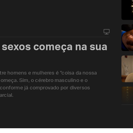
s sexos começa na sua
ntre homens e mulheres é “coisa da nossa
 começa. Sim, o cérebro masculino e o
 conforme já comprovado por diversos
rcial.