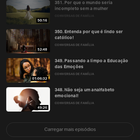
351. Por que o mundo seria
incompleto sem a mulher
CONVERSAS DE FAMÍLIA
50:16
350. Entenda por que é lindo ser
católico!
CONVERSAS DE FAMÍLIA
52:48
349. Passando a limpo a Educação
das Emoções
CONVERSAS DE FAMÍLIA
01:06:32
348. Não seja um analfabeto
emocional!
CONVERSAS DE FAMÍLIA
49:26
Carregar mais episódios