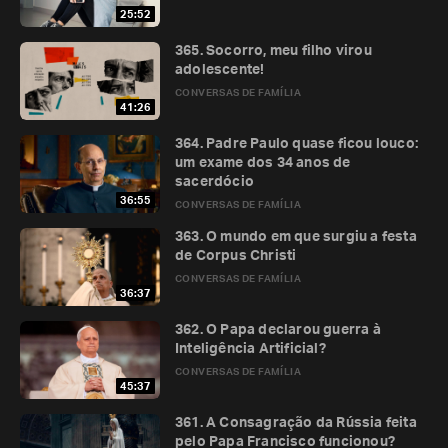
25:52
365. Socorro, meu filho virou
adolescente!
CONVERSAS DE FAMÍLIA
41:26
364. Padre Paulo quase ficou louco:
um exame dos 34 anos de
sacerdócio
36:55
CONVERSAS DE FAMÍLIA
363. O mundo em que surgiu a festa
de Corpus Christi
CONVERSAS DE FAMÍLIA
36:37
362. O Papa declarou guerra à
Inteligência Artificial?
CONVERSAS DE FAMÍLIA
45:37
361. A Consagração da Rússia feita
pelo Papa Francisco funcionou?