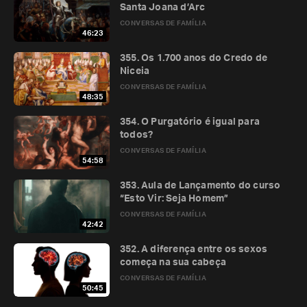
Santa Joana d’Arc
CONVERSAS DE FAMÍLIA
46:23
355. Os 1.700 anos do Credo de
Niceia
CONVERSAS DE FAMÍLIA
48:35
354. O Purgatório é igual para
todos?
CONVERSAS DE FAMÍLIA
54:58
353. Aula de Lançamento do curso
“Esto Vir: Seja Homem”
CONVERSAS DE FAMÍLIA
42:42
352. A diferença entre os sexos
começa na sua cabeça
CONVERSAS DE FAMÍLIA
50:45