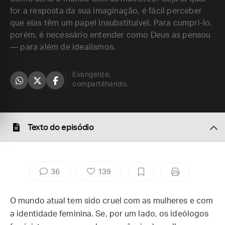
for a resposta da sua imaginação, é fácil perceber
que elas têm um papel insubstituível. Para cumpri-lo,
porém, é necessário entender como Deus as pensou
— para além de idealismos.
Evangelize,
compartilhando.
Texto do episódio
36
139
O mundo atual tem sido cruel com as mulheres e com
a identidade feminina. Se, por um lado, os ideólogos