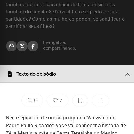
família e dona de casa humilde tem a ensinar às
famílias do século XXI? Qual foi o segredo de sua
santidade? Como as mulheres podem se santificar e
santificar seus filhos?
Evangelize,
compartilhando.
Texto do episódio
0
7
Neste episódio de nosso programa "Ao vivo com
Padre Paulo Ricardo", você vai conhecer a história de
Zélia Martin, a mãe de Santa Teresinha do Menino