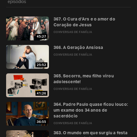
episódios
367. O Cura d’Ars e o amor do
Coração de Jesus
CONVERSAS DE FAMÍLIA
45:27
366. A Geração Ansiosa
CONVERSAS DE FAMÍLIA
25:52
365. Socorro, meu filho virou
adolescente!
CONVERSAS DE FAMÍLIA
41:26
364. Padre Paulo quase ficou louco:
um exame dos 34 anos de
sacerdócio
36:55
CONVERSAS DE FAMÍLIA
363. O mundo em que surgiu a festa