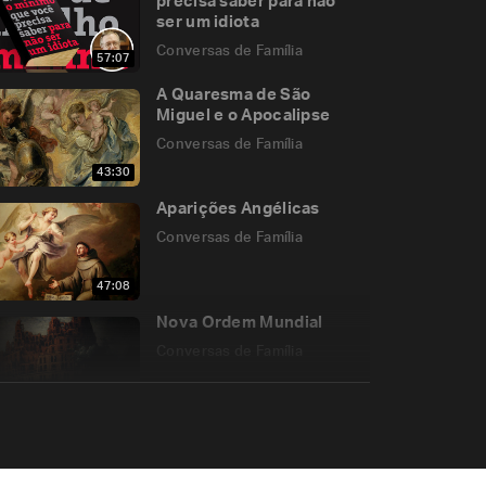
precisa saber para não
ser um idiota
Conversas de Família
57:07
A Quaresma de São
Miguel e o Apocalipse
Conversas de Família
43:30
Aparições Angélicas
Conversas de Família
47:08
Nova Ordem Mundial
Conversas de Família
26:04
Por que precisamos de
São José?