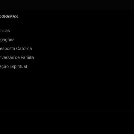
OGRAMAS
ilias
egações
esposta Católica
versas de Família
eção Espiritual