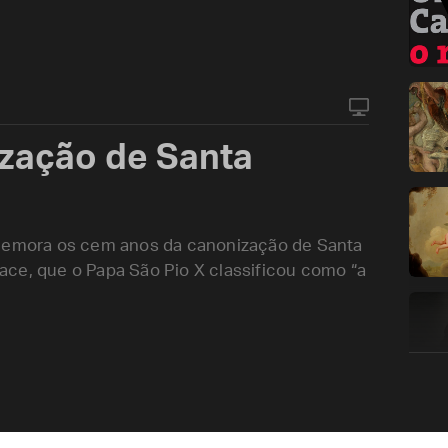
zação de Santa
omemora os cem anos da canonização de Santa
ace, que o Papa São Pio X classificou como “a