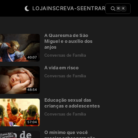
LOJA
INSCREVA-SE
ENTRAR
⌘
K
A Quaresma de São
Miguel e o auxílio dos
anjos
Conversas de Família
40:07
A vida em risco
Conversas de Família
48:54
Educação sexual das
crianças e adolescentes
Conversas de Família
57:04
O mínimo que você