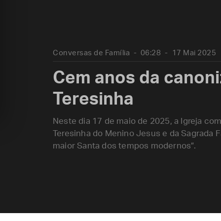
Conversas de Família
06:28
17 Mai 2025
Cem anos da canoni
Teresinha
Neste dia 17 de maio de 2025, a Igreja c
Teresinha do Menino Jesus e da Sagrada F
maior Santa dos tempos modernos”.