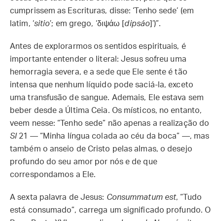
cumprissem as Escrituras, disse: ‘Tenho sede’ (em
latim, ‘
sitio
’; em grego, ‘διψάω [
dipsáo
]’)”.
Antes de explorarmos os sentidos espirituais, é
importante entender o literal: Jesus sofreu uma
hemorragia severa, e a sede que Ele sente é tão
intensa que nenhum líquido pode saciá-la, exceto
uma transfusão de sangue. Ademais, Ele estava sem
beber desde a Última Ceia. Os místicos, no entanto,
veem nesse: “Tenho sede” não apenas a realização do
Sl
21 — “Minha língua colada ao céu da boca” —, mas
também o anseio de Cristo pelas almas, o desejo
profundo do seu amor por nós e de que
correspondamos a Ele.
A sexta palavra de Jesus:
Consummatum est
, “Tudo
está consumado”, carrega um significado profundo. O