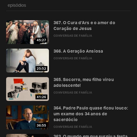
episódios
367. O Cura d’Ars e o amor do
Coração de Jesus
CONVERSAS DE FAMÍLIA
45:27
366. A Geração Ansiosa
CONVERSAS DE FAMÍLIA
25:52
365. Socorro, meu filho virou
adolescente!
CONVERSAS DE FAMÍLIA
41:26
364. Padre Paulo quase ficou louco:
um exame dos 34 anos de
sacerdócio
36:55
CONVERSAS DE FAMÍLIA
363. O mundo em que surgiu a festa