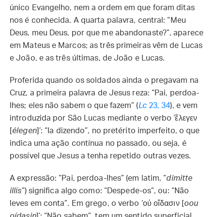
único Evangelho, nem a ordem em que foram ditas
nos é conhecida. A quarta palavra, central: “Meu
Deus, meu Deus, por que me abandonaste?”, aparece
em Mateus e Marcos; as três primeiras vêm de Lucas
e João, e as três últimas, de João e Lucas.
Proferida quando os soldados ainda o pregavam na
Cruz, a primeira palavra de Jesus reza: “Pai, perdoa-
lhes; eles não sabem o que fazem” (
Lc
23, 34
), e vem
introduzida por São Lucas mediante o verbo ‘ἔλεγεν
[
élegen
]’: “Ia dizendo”, no pretérito imperfeito, o que
indica uma ação contínua no passado, ou seja, é
possível que Jesus a tenha repetido outras vezes.
A expressão: “Pai, perdoa-lhes” (em latim, “
dimitte
illis
”) significa algo como: “Despede-os”, ou: “Não
leves em conta”. Em grego, o verbo ‘οὐ οἴδασιν [
oou
oídasin
]’: “Não sabem”, tem um sentido superficial,