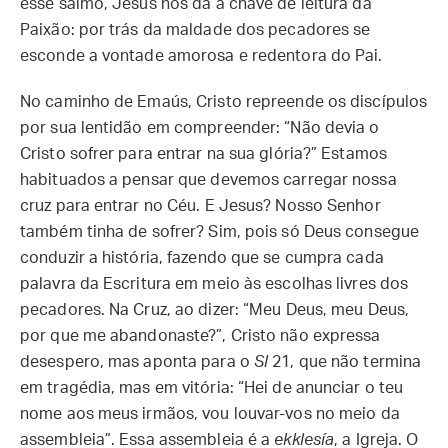
esse salmo, Jesus nos dá a chave de leitura da
Paixão: por trás da maldade dos pecadores se
esconde a vontade amorosa e redentora do Pai.
No caminho de Emaús, Cristo repreende os discípulos
por sua lentidão em compreender: “Não devia o
Cristo sofrer para entrar na sua glória?” Estamos
habituados a pensar que devemos carregar nossa
cruz para entrar no Céu. E Jesus? Nosso Senhor
também tinha de sofrer? Sim, pois só Deus consegue
conduzir a história, fazendo que se cumpra cada
palavra da Escritura em meio às escolhas livres dos
pecadores. Na Cruz, ao dizer: “Meu Deus, meu Deus,
por que me abandonaste?”, Cristo não expressa
desespero, mas aponta para o
Sl
21, que não termina
em tragédia, mas em vitória: “Hei de anunciar o teu
nome aos meus irmãos, vou louvar-vos no meio da
assembleia”. Essa assembleia é a
ekklesía
, a Igreja. O