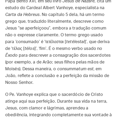
Papa Bento XVI, em seu livro
Jesus de Nazaré
, cita um
estudo do Cardeal Albert Vanhoye, especialista na
Carta da Hebreus
. No capítulo 5 dela, há um termo
grego que, traduzido literalmente, descreve como
Jesus “se aperfeiçoou”, embora a tradução comum
não o expresse claramente. O termo grego usado
para ‘consumado’ é ‘τετέλεσται [
tetélestai
]’, que deriva
de ‘τέλος [
télos
]’, ‘fim’. É o mesmo verbo usado no
Êxodo
para descrever a consagração dos sacerdotes
(por exemplo, a de Arão; seus filhos pelas mãos de
Moisés). Dessa maneira, o
consummatum est
, em
João, reflete a conclusão e a perfeição da missão de
Nosso Senhor.
O Pe. Vanhoye explica que o sacerdócio de Cristo
atinge aqui sua perfeição. Durante sua vida na terra,
Jesus, com clamor e lágrimas, aprendeu a
obediência, integrando completamente sua vontade à