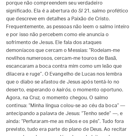
porque não compreendem seu verdadeiro
significado. Ela é a abertura do
Sl
21, salmo profético
que descreve em detalhes a Paixão de Cristo.
Frequentemente, as pessoas não leem o salmo inteiro
e por isso não percebem como ele anuncia o
sofrimento de Jesus. Ele fala dos ataques
demoníacos que cercam o Messias: “Rodeiam-me
novilhos numerosos, cercam-me touros de Basã,
escancaram a boca contra mim como um leão que
dilacera e ruge”. O Evangelho de Lucas nos lembra
que o diabo se afastou de Jesus após tentá-lo no
deserto, esperando o
kairós
, o momento oportuno.
Agora, na Cruz, o momento chegou. O salmo
continua: “Minha língua colou-se ao céu da boca” —
antecipando a palavra de Jesus: “Tenho sede” —, e
ainda: “Perfuraram-me as mãos e os pés”. Tudo fora
previsto, tudo era parte do plano de Deus. Ao recitar