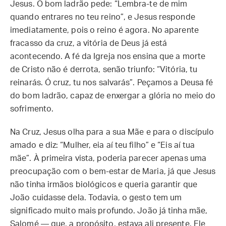
Jesus. O bom ladrão pede: “Lembra-te de mim
quando entrares no teu reino”, e Jesus responde
imediatamente, pois o reino é agora. No aparente
fracasso da cruz, a vitória de Deus já está
acontecendo. A fé da Igreja nos ensina que a morte
de Cristo não é derrota, senão triunfo: “Vitória, tu
reinarás. Ó cruz, tu nos salvarás”. Peçamos a Deusa fé
do bom ladrão, capaz de enxergar a glória no meio do
sofrimento.
Na Cruz, Jesus olha para a sua Mãe e para o discípulo
amado e diz: “Mulher, eia aí teu filho” e “Eis aí tua
mãe”. À primeira vista, poderia parecer apenas uma
preocupação com o bem-estar de Maria, já que Jesus
não tinha irmãos biológicos e queria garantir que
João cuidasse dela. Todavia, o gesto tem um
significado muito mais profundo. João já tinha mãe,
Salomé — que, a propósito, estava ali presente. Ele