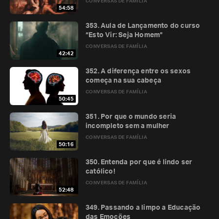
CONVERSAS DE FAMÍLIA
54:58
353. Aula de Lançamento do curso
“Esto Vir: Seja Homem”
CONVERSAS DE FAMÍLIA
42:42
352. A diferença entre os sexos
começa na sua cabeça
CONVERSAS DE FAMÍLIA
50:45
351. Por que o mundo seria
incompleto sem a mulher
CONVERSAS DE FAMÍLIA
50:16
350. Entenda por que é lindo ser
católico!
CONVERSAS DE FAMÍLIA
52:48
349. Passando a limpo a Educação
das Emoções