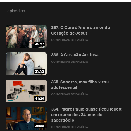
episódios
367. O Cura d’Ars e o amor do
Coração de Jesus
CONVERSAS DE FAMÍLIA
45:27
366. A Geração Ansiosa
CONVERSAS DE FAMÍLIA
25:52
365. Socorro, meu filho virou
adolescente!
CONVERSAS DE FAMÍLIA
41:26
364. Padre Paulo quase ficou louco:
um exame dos 34 anos de
sacerdócio
36:55
CONVERSAS DE FAMÍLIA