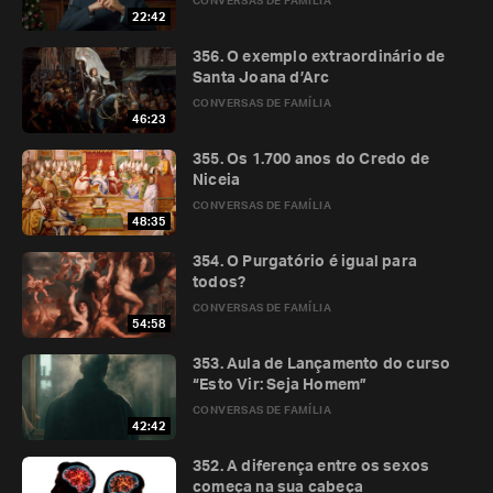
CONVERSAS DE FAMÍLIA
22:42
356. O exemplo extraordinário de
Santa Joana d’Arc
CONVERSAS DE FAMÍLIA
46:23
355. Os 1.700 anos do Credo de
Niceia
CONVERSAS DE FAMÍLIA
48:35
354. O Purgatório é igual para
todos?
CONVERSAS DE FAMÍLIA
54:58
353. Aula de Lançamento do curso
“Esto Vir: Seja Homem”
CONVERSAS DE FAMÍLIA
42:42
352. A diferença entre os sexos
começa na sua cabeça