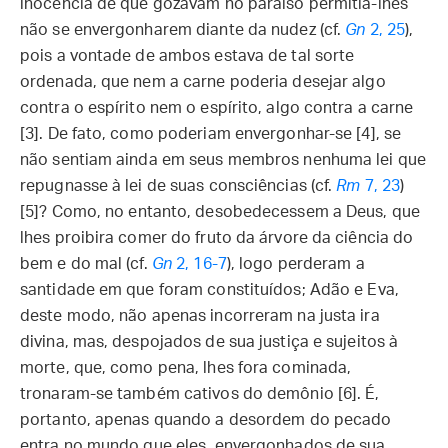
inocência de que gozavam no paraíso permitia-lhes
não se envergonharem diante da nudez (cf.
Gn
2, 25
),
pois a vontade de ambos estava de tal sorte
ordenada, que nem a carne poderia desejar algo
contra o espírito nem o espírito, algo contra a carne
[3]. De fato, como poderiam envergonhar-se [4], se
não sentiam ainda em seus membros nenhuma lei que
repugnasse à lei de suas consciências (cf.
Rm
7, 23
)
[5]? Como, no entanto, desobedecessem a Deus, que
lhes proibira comer do fruto da árvore da ciência do
bem e do mal (cf.
Gn
2, 16-7
), logo perderam a
santidade em que foram constituídos; Adão e Eva,
deste modo, não apenas incorreram na justa ira
divina, mas, despojados de sua justiça e sujeitos à
morte, que, como pena, lhes fora cominada,
tronaram-se também cativos do demônio [6]. É,
portanto, apenas quando a desordem do pecado
entra no mundo que eles, envergonhados de sua