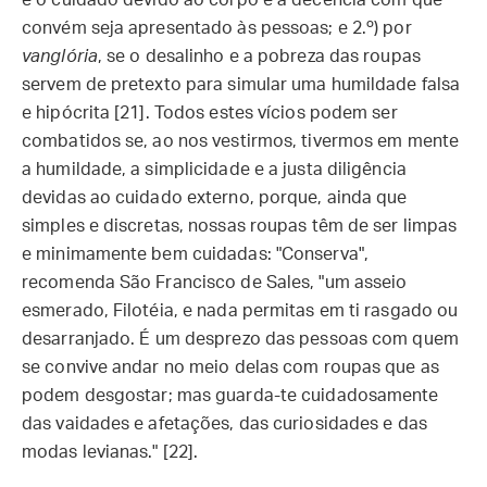
e o cuidado devido ao corpo e a decência com que
convém seja apresentado às pessoas; e 2.º) por
vanglória
, se o desalinho e a pobreza das roupas
servem de pretexto para simular uma humildade falsa
e hipócrita [21]. Todos estes vícios podem ser
combatidos se, ao nos vestirmos, tivermos em mente
a humildade, a simplicidade e a justa diligência
devidas ao cuidado externo, porque, ainda que
simples e discretas, nossas roupas têm de ser limpas
e minimamente bem cuidadas: "Conserva",
recomenda São Francisco de Sales, "um asseio
esmerado, Filotéia, e nada permitas em ti rasgado ou
desarranjado. É um desprezo das pessoas com quem
se convive andar no meio delas com roupas que as
podem desgostar; mas guarda-te cuidadosamente
das vaidades e afetações, das curiosidades e das
modas levianas." [22].