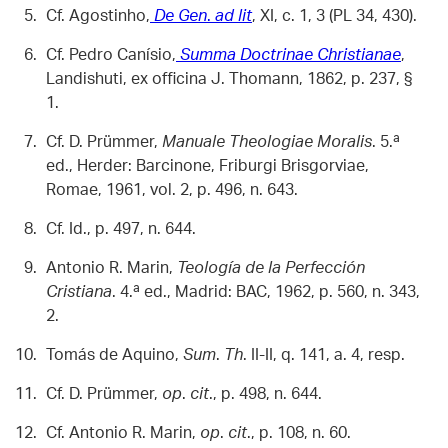
Cf. Agostinho,
De Gen
.
ad lit
, XI, c. 1, 3 (PL 34, 430).
Cf. Pedro Canísio,
Summa Doctrinae Christianae
,
Landishuti, ex officina J. Thomann, 1862, p. 237, §
1.
Cf. D. Prümmer,
Manuale Theologiae Moralis
. 5.ª
ed., Herder: Barcinone, Friburgi Brisgorviae,
Romae, 1961, vol. 2, p. 496, n. 643.
Cf. Id., p. 497, n. 644.
Antonio R. Marin,
Teología de la Perfección
Cristiana
. 4.ª ed., Madrid: BAC, 1962, p. 560, n. 343,
2.
Tomás de Aquino,
Sum
.
Th
. II-II, q. 141, a. 4, resp.
Cf. D. Prümmer,
op
.
cit
., p. 498, n. 644.
Cf. Antonio R. Marin,
op
.
cit
., p. 108, n. 60.