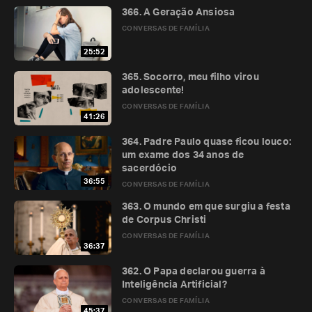
366. A Geração Ansiosa
CONVERSAS DE FAMÍLIA
25:52
365. Socorro, meu filho virou
adolescente!
CONVERSAS DE FAMÍLIA
41:26
364. Padre Paulo quase ficou louco:
um exame dos 34 anos de
sacerdócio
36:55
CONVERSAS DE FAMÍLIA
363. O mundo em que surgiu a festa
de Corpus Christi
CONVERSAS DE FAMÍLIA
36:37
362. O Papa declarou guerra à
Inteligência Artificial?
CONVERSAS DE FAMÍLIA
45:37