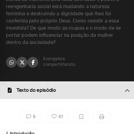
reengenharia social está mudando a natureza
feminina e destruindo a dignidade que lhes foi
conferida pelo próprio Deus. Como resistir a essa
investida? De que modo as roupas e o modo de se
portar podem influenciar na posição da mulher
dentro da sociedade?
Evangelize,
compartilhando.
Texto do episódio
6
41