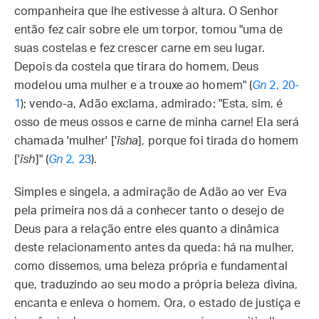
companheira que lhe estivesse à altura. O Senhor
então fez cair sobre ele um torpor, tomou "uma de
suas costelas e fez crescer carne em seu lugar.
Depois da costela que tirara do homem, Deus
modelou uma mulher e a trouxe ao homem" (
Gn
2, 20-
1
); vendo-a, Adão exclama, admirado: "Esta, sim, é
osso de meus ossos e carne de minha carne! Ela será
chamada 'mulher' ['
îsha
], porque foi tirada do homem
['
îsh
]" (
Gn
2, 23
).
Simples e singela, a admiração de Adão ao ver Eva
pela primeira nos dá a conhecer tanto o desejo de
Deus para a relação entre eles quanto a dinâmica
deste relacionamento antes da queda: há na mulher,
como dissemos, uma beleza própria e fundamental
que, traduzindo ao seu modo a própria beleza divina,
encanta e enleva o homem. Ora, o estado de justiça e