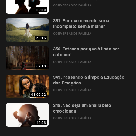
CONVERSAS DE FAMÍLIA
50:45
351. Por que o mundo seria
incompleto sem a mulher
CONVERSAS DE FAMÍLIA
50:16
350. Entenda por que é lindo ser
católico!
CONVERSAS DE FAMÍLIA
52:48
349. Passando a limpo a Educação
das Emoções
CONVERSAS DE FAMÍLIA
01:06:32
348. Não seja um analfabeto
emocional!
CONVERSAS DE FAMÍLIA
49:26