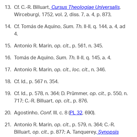
Cf. C.-R. Billuart,
Cursus Theologiae Universalis
,
Wirceburgi, 1752, vol. 2, diss. 7, a. 4, p. 873,
Cf. Tomás de Aquino,
Sum
.
Th
. II-II, q. 144, a. 4, ad
4.
Antonio R. Marin,
op
.
cit
., p. 561, n. 345.
Tomás de Aquino,
Sum
.
Th
. II-II, q. 145, a. 4.
Antonio R. Marin,
op
.
cit
.,
loc
.
cit
., n. 346.
Cf. Id., p. 567 n. 354.
Cf. Id., p. 578, n. 364; D. Prümmer,
op
.
cit
., p. 550, n.
717; C.-R. Billuart,
op
.
cit
., p. 876.
Agostinho,
Conf
. III, c. 8 (
PL 32
, 690).
Antonio R. Marin,
op
.
cit
., p. 579, n. 364; C.-R.
Billuart,
op
.
cit
., p. 877; A. Tanquerey,
Synopsis