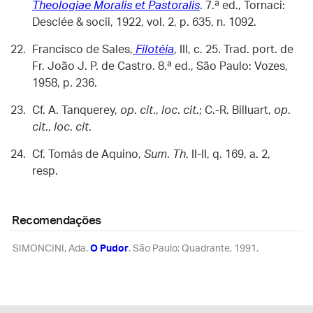
Theologiae Moralis et Pastoralis
. 7.ª ed., Tornaci:
Desclée & socii, 1922, vol. 2, p. 635, n. 1092.
Francisco de Sales,
Filotéia
, III, c. 25. Trad. port. de
Fr. João J. P. de Castro. 8.ª ed., São Paulo: Vozes,
1958, p. 236.
Cf. A. Tanquerey,
op
.
cit
.,
loc
.
cit
.; C.-R. Billuart,
op
.
cit
.,
loc
.
cit
.
Cf. Tomás de Aquino,
Sum
.
Th
. II-II, q. 169, a. 2,
resp.
Recomendações
SIMONCINI, Ada.
O Pudor
. São Paulo: Quadrante, 1991.