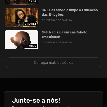
52:48
349. Passando a limpo a Educação
das Emoções
CONVERSAS DE FAMÍLIA
01:06:32
348. Não seja um analfabeto
emocional!
CONVERSAS DE FAMÍLIA
49:26
Carregar mais episódios
Junte-se a nós!