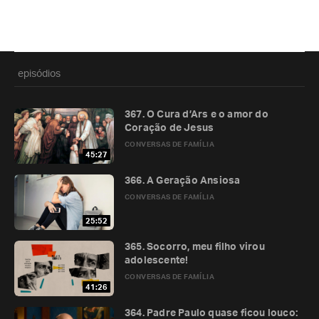
episódios
367. O Cura d’Ars e o amor do
Coração de Jesus
CONVERSAS DE FAMÍLIA
45:27
366. A Geração Ansiosa
CONVERSAS DE FAMÍLIA
25:52
365. Socorro, meu filho virou
adolescente!
CONVERSAS DE FAMÍLIA
41:26
364. Padre Paulo quase ficou louco: