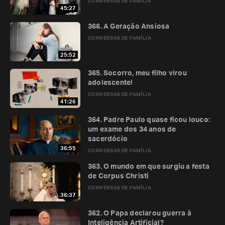
CONVERSAS DE FAMÍLIA
45:27
366. A Geração Ansiosa
CONVERSAS DE FAMÍLIA
25:52
365. Socorro, meu filho virou
adolescente!
CONVERSAS DE FAMÍLIA
41:26
364. Padre Paulo quase ficou louco:
um exame dos 34 anos de
sacerdócio
36:55
CONVERSAS DE FAMÍLIA
363. O mundo em que surgiu a festa
de Corpus Christi
CONVERSAS DE FAMÍLIA
36:37
362. O Papa declarou guerra à
Inteligência Artificial?