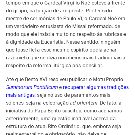
tempo em que o Cardeal Virgílio Noè esteve à frente
do grupo, na função de arcipreste. Por ter sido
mestre de cerimônias de Paulo VI, o Cardeal Noè era
um verdadeiro entusiasta do Missal reformado, de
modo que ele insistia muito no respeito às rubricas e
à dignidade da Eucaristia. Nesse sentido, ninguém
que fosse fiel a esse mesmo espírito podia achar
razoável o que se dizia nos meios mais tradicionais a
respeito da reforma litúrgica pós-conciliar.
Até que Bento XVI resolveu publicar o Motu Proprio
Summorum Pontificum
e
recuperar algumas tradições
mais antigas
, seja no uso de paramentos mais
solenes, seja na celebração
ad orientem
. De fato, a
iniciativa do Papa Bento suscitou, como acenamos
anteriormente, uma questão inadiável acerca da
estrutura do atual Rito Ordinário, que, embora seja
realmente válido e obrigatório, não deixa de