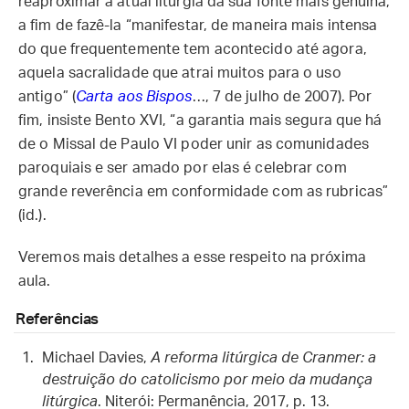
reaproximar a atual liturgia da sua fonte mais genuína,
a fim de fazê-la “manifestar, de maneira mais intensa
do que frequentemente tem acontecido até agora,
aquela sacralidade que atrai muitos para o uso
antigo” (
Carta aos Bispos
…, 7 de julho de 2007). Por
fim, insiste Bento XVI, “a garantia mais segura que há
de o Missal de Paulo VI poder unir as comunidades
paroquiais e ser amado por elas é celebrar com
grande reverência em conformidade com as rubricas”
(id.).
Veremos mais detalhes a esse respeito na próxima
aula.
Referências
Michael Davies,
A reforma litúrgica de Cranmer: a
destruição do catolicismo por meio da mudança
litúrgica
. Niterói: Permanência, 2017, p. 13.