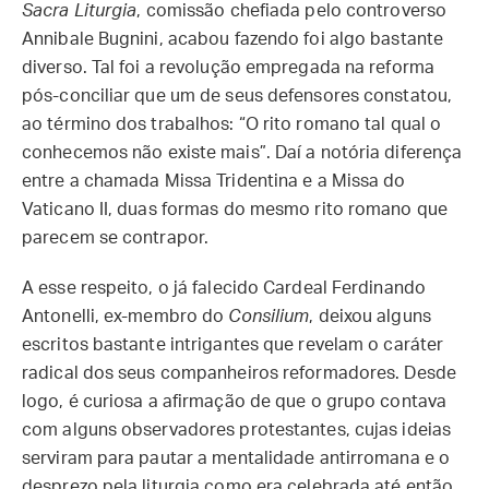
Sacra Liturgia
, comissão chefiada pelo controverso
Annibale Bugnini, acabou fazendo foi algo bastante
diverso. Tal foi a revolução empregada na reforma
pós-conciliar que um de seus defensores constatou,
ao término dos trabalhos: “O rito romano tal qual o
conhecemos não existe mais”. Daí a notória diferença
entre a chamada Missa Tridentina e a Missa do
Vaticano II, duas formas do mesmo rito romano que
parecem se contrapor.
A esse respeito, o já falecido Cardeal Ferdinando
Antonelli, ex-membro do
Consilium
, deixou alguns
escritos bastante intrigantes que revelam o caráter
radical dos seus companheiros reformadores. Desde
logo, é curiosa a afirmação de que o grupo contava
com alguns observadores protestantes, cujas ideias
serviram para pautar a mentalidade antirromana e o
desprezo pela liturgia como era celebrada até então.