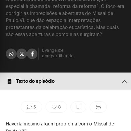
especial à chamada “reforma da reforma”. O foco era
corrigir as imprecisões e aberturas do Missal de
Paulo VI, que dão espaço a interpretações
protestantes da celebração eucarística. Mas quais
são essas aberturas e como elas surgiram?
Evangelize,
compartilhando.
Texto do episódio
5
8
Haveria mesmo algum problema com o Missal de