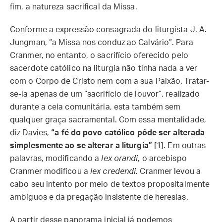
fim, a natureza sacrifical da Missa.
Conforme a expressão consagrada do liturgista J. A.
Jungman, “a Missa nos conduz ao Calvário”. Para
Cranmer, no entanto, o sacrifício oferecido pelo
sacerdote católico na liturgia não tinha nada a ver
com o Corpo de Cristo nem com a sua Paixão. Tratar-
se-ia apenas de um “sacrifício de louvor”, realizado
durante a ceia comunitária, esta também sem
qualquer graça sacramental. Com essa mentalidade,
diz Davies,
“a fé do povo católico pôde ser alterada
simplesmente ao se alterar a liturgia”
[1]. Em outras
palavras, modificando a
lex orandi
, o arcebispo
Cranmer modificou a
lex credendi
. Cranmer levou a
cabo seu intento por meio de textos propositalmente
ambíguos e da pregação insistente de heresias.
A partir desse panorama inicial já podemos