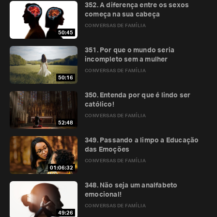
352. A diferença entre os sexos
começa na sua cabeça
CONVERSAS DE FAMÍLIA
50:45
351. Por que o mundo seria
incompleto sem a mulher
CONVERSAS DE FAMÍLIA
50:16
350. Entenda por que é lindo ser
católico!
CONVERSAS DE FAMÍLIA
52:48
349. Passando a limpo a Educação
das Emoções
CONVERSAS DE FAMÍLIA
01:06:32
348. Não seja um analfabeto
emocional!
CONVERSAS DE FAMÍLIA
49:26