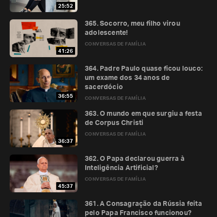
25:52
365. Socorro, meu filho virou
adolescente!
CONVERSAS DE FAMÍLIA
41:26
364. Padre Paulo quase ficou louco:
um exame dos 34 anos de
sacerdócio
36:55
CONVERSAS DE FAMÍLIA
363. O mundo em que surgiu a festa
de Corpus Christi
CONVERSAS DE FAMÍLIA
36:37
362. O Papa declarou guerra à
Inteligência Artificial?
CONVERSAS DE FAMÍLIA
45:37
361. A Consagração da Rússia feita
pelo Papa Francisco funcionou?