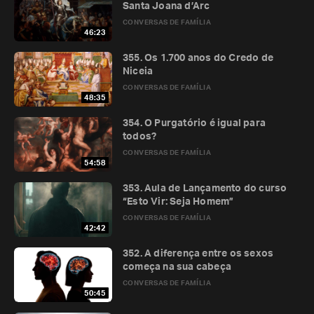
Santa Joana d’Arc
CONVERSAS DE FAMÍLIA
46:23
355. Os 1.700 anos do Credo de
Niceia
CONVERSAS DE FAMÍLIA
48:35
354. O Purgatório é igual para
todos?
CONVERSAS DE FAMÍLIA
54:58
353. Aula de Lançamento do curso
“Esto Vir: Seja Homem”
CONVERSAS DE FAMÍLIA
42:42
352. A diferença entre os sexos
começa na sua cabeça
CONVERSAS DE FAMÍLIA
50:45