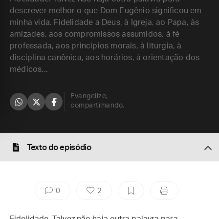
descrever melhor o que Dom Eugênio significou em
minha vida. Fidelidade a Deus, à Igreja, ao Papa, às
amizades, aos compromissos assumidos, à fé
professada, aos princípios morais, à liturgia, à
disciplina canônica, aos horários, à orientação dos
médicos...
Evangelize,
compartilhando.
Texto do episódio
0
2