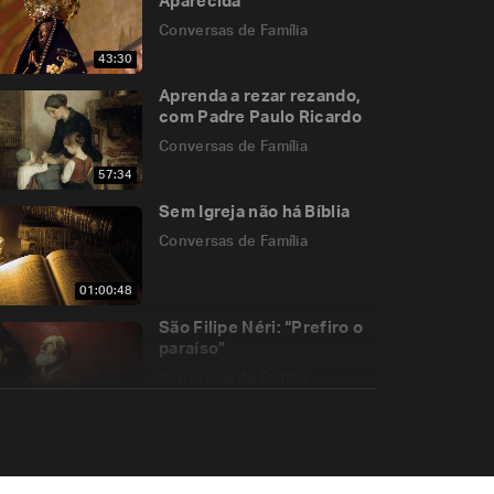
Aparecida
Conversas de Família
43:30
Aprenda a rezar rezando,
com Padre Paulo Ricardo
Conversas de Família
57:34
Sem Igreja não há Bíblia
Conversas de Família
01:00:48
São Filipe Néri: “Prefiro o
paraíso”
Conversas de Família
40:52
Socorro, meu filho virou
adolescente!