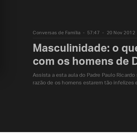
Conversas de Família
57:47
20 Nov 2012
Masculinidade: o qu
com os homens de 
Assista a esta aula do Padre Paulo Ricard
razão de os homens estarem tão infelizes 