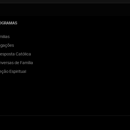
OGRAMAS
ilias
egações
esposta Católica
versas de Família
eção Espiritual