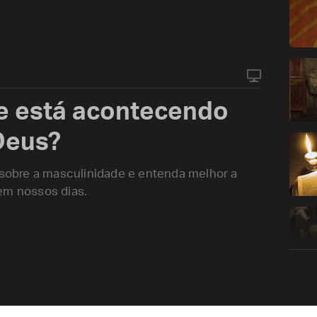
e está acontecendo
Deus?
o sobre a masculinidade e entenda melhor a
em nossos dias.