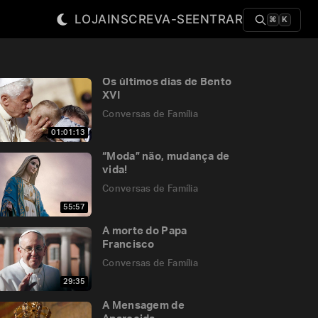
LOJA
INSCREVA-SE
ENTRAR
⌘
K
Os últimos dias de Bento
XVI
Conversas de Família
01:01:13
“Moda” não, mudança de
vida!
Conversas de Família
55:57
A morte do Papa
Francisco
Conversas de Família
29:35
A Mensagem de