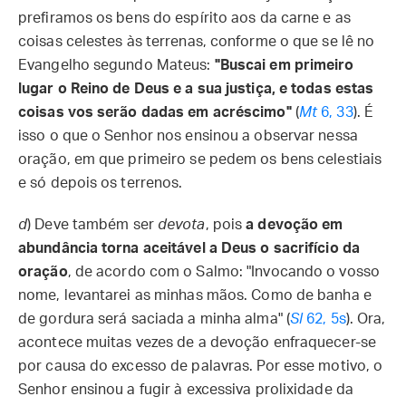
prefiramos os bens do espírito aos da carne e as
coisas celestes às terrenas, conforme o que se lê no
Evangelho segundo Mateus:
"Buscai em primeiro
lugar o Reino de Deus e a sua justiça, e todas estas
coisas vos serão dadas em acréscimo"
(
Mt
6, 33
). É
isso o que o Senhor nos ensinou a observar nessa
oração, em que primeiro se pedem os bens celestiais
e só depois os terrenos.
d
) Deve também ser
devota
, pois
a devoção em
abundância torna aceitável a Deus o sacrifício da
oração
, de acordo com o Salmo: "Invocando o vosso
nome, levantarei as minhas mãos. Como de banha e
de gordura será saciada a minha alma" (
Sl
62, 5s
). Ora,
acontece muitas vezes de a devoção enfraquecer-se
por causa do excesso de palavras. Por esse motivo, o
Senhor ensinou a fugir à excessiva prolixidade da