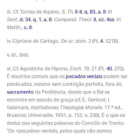
Cf. Tomás de Aquino,
S
.
Th
.
II-II, q. 83, a. 9
; III
Sent
.,
d. 34, q. 1, a. 6
;
Compend
.
Theol
.
II, cc. 4ss
;
In
Matth
.,
c. 6
.
Cipriano de Cartago,
De or
.
dom
. 3 (PL
4
, 521B).
Id., ibid.
Cf. Agostinho de Hipona,
Ench
. 78․21 (PL
40
, 270).
É doutrina comum que os
pecados veniais
podem ser
perdoados, mesmo sem contrição perfeita, fora do
sacramento
da Penitência, desde que o fiel se
encontre em estado de graça (cf. E. Genicot; I.
Salsmans,
Institutiones Theologiæ Moralis
. 17.ª ed.,
Bruxelas: Universelle, 1951, p. 153, n. 238). É o que se
deduz das seguintes palavras do Concílio de Trento:
"Os <pecados> veniais, pelos quais não somos