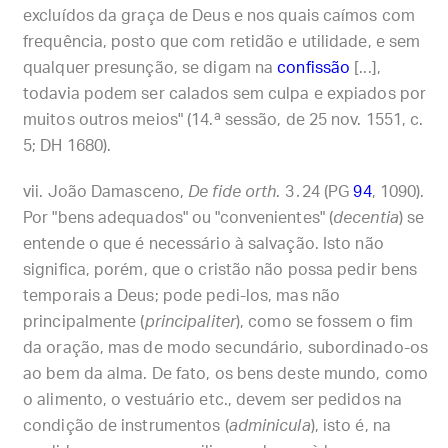
excluídos da graça de Deus e nos quais caímos com
frequência, posto que com retidão e utilidade, e sem
qualquer presunção, se digam na
confissão
[...],
todavia podem ser calados sem culpa e expiados por
muitos outros meios" (14.ª sessão, de 25 nov. 1551, c.
5; DH 1680).
João Damasceno,
De fide orth
. 3․24 (PG
94
, 1090).
Por "bens adequados" ou "convenientes" (
decentia
) se
entende o que é necessário à salvação. Isto não
significa, porém, que o cristão não possa pedir bens
temporais a Deus; pode pedi-los, mas não
principalmente (
principaliter
), como se fossem o fim
da oração, mas de modo secundário, subordinado-os
ao bem da alma. De fato, os bens deste mundo, como
o alimento, o vestuário etc., devem ser pedidos na
condição de instrumentos (
adminicula
), isto é, na