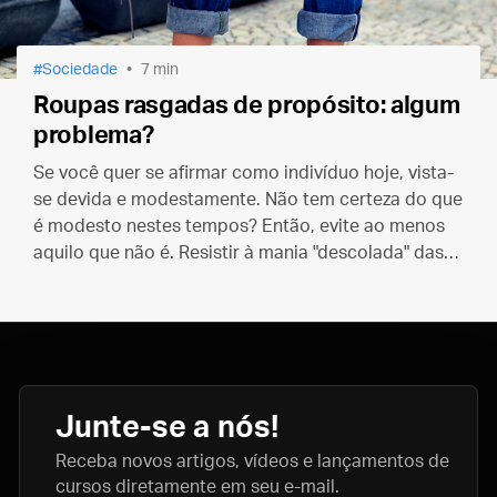
Sociedade
7 min
Roupas rasgadas de propósito: algum
problema?
Se você quer se afirmar como indivíduo hoje, vista-
se devida e modestamente. Não tem certeza do que
é modesto nestes tempos? Então, evite ao menos
aquilo que não é. Resistir à mania "descolada" das
roupas esfarrapadas pode ser um ótimo começo.
Junte-se a nós!
Receba novos artigos, vídeos e lançamentos de
cursos diretamente em seu e-mail.