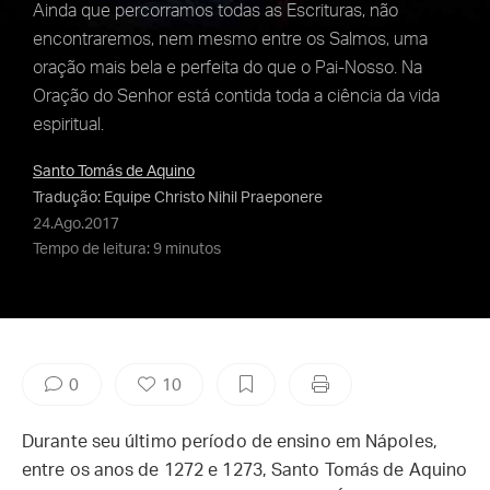
Ainda que percorramos todas as Escrituras, não
encontraremos, nem mesmo entre os Salmos, uma
oração mais bela e perfeita do que o Pai-Nosso. Na
Oração do Senhor está contida toda a ciência da vida
espiritual.
Santo Tomás de Aquino
Tradução: Equipe Christo Nihil Praeponere
24.Ago.2017
Tempo de leitura: 9 minutos
0
10
Durante seu último período de ensino em Nápoles,
entre os anos de 1272 e 1273, Santo Tomás de Aquino