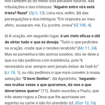
nos também (ii) do medo dos pecados futuros, das
tribulações e das tristezas: "
Alguém entre vós está
triste? Reze!
" (
Tg
5, 13
). Livra-nos, enfim, (iii) das
perseguições e dos inimigos: "Em resposta ao meu
afeto, acusaram-me. Eu, porém, orava" (
Sl
108, 4
).
b
) A oração, em segundo lugar,
é um
meio
eficaz e útil
de obter tudo o que se deseja
: "Tudo o que pedirdes
na oração, crede que o tendes recebido" (
Mc
11, 24
).
Mas se porventura não somos ouvidos, isto se deve a
que ou não pedimos com insistência, pois "é
necessário orar sempre sem jamais deixar de fazê-lo"
(
Lc
18, 1
), ou não pedimos o que mais convém à nossa
salvação: "
O bom Senhor
", diz Agostinho, "
negando-
nos muitas vezes o que queremos, dá-nos o que
deveríamos querer
" [11]. Assim sucedeu a Paulo, que
três vezes rogou a Deus que lhe apartasse um
espinho na carne e não foi atendido (cf.
2Cor
12, 7s
).