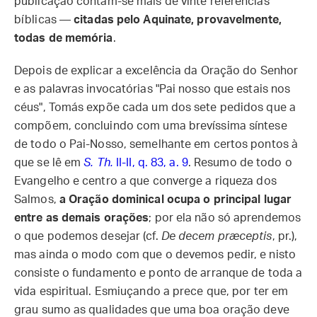
publicação contam-se mais de vinte referências
bíblicas —
citadas pelo Aquinate, provavelmente,
todas de memória
.
Depois de explicar a excelência da Oração do Senhor
e as palavras invocatórias "Pai nosso que estais nos
céus", Tomás expõe cada um dos sete pedidos que a
compõem, concluindo com uma brevíssima síntese
de todo o Pai-Nosso, semelhante em certos pontos à
que se lê em
S. Th.
II-II, q. 83, a. 9
. Resumo de todo o
Evangelho e centro a que converge a riqueza dos
Salmos,
a Oração dominical ocupa o principal lugar
entre as demais orações
; por ela não só aprendemos
o que podemos desejar (cf.
De decem præceptis
, pr.),
mas ainda o modo com que o devemos pedir, e nisto
consiste o fundamento e ponto de arranque de toda a
vida espiritual. Esmiuçando a prece que, por ter em
grau sumo as qualidades que uma boa oração deve