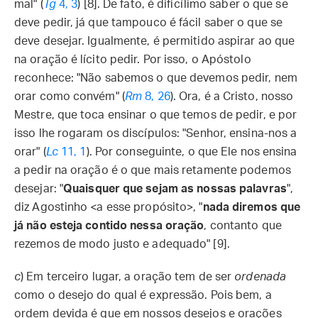
mal" (
Tg
4, 3
) [8]. De fato, é dificílimo saber o que se
deve pedir, já que tampouco é fácil saber o que se
deve desejar. Igualmente, é permitido aspirar ao que
na oração é lícito pedir. Por isso, o Apóstolo
reconhece: "Não sabemos o que devemos pedir, nem
orar como convém" (
Rm
8, 26
). Ora, é a Cristo, nosso
Mestre, que toca ensinar o que temos de pedir, e por
isso lhe rogaram os discípulos: "Senhor, ensina-nos a
orar" (
Lc
11, 1
). Por conseguinte, o que Ele nos ensina
a pedir na oração é o que mais retamente podemos
desejar: "
Quaisquer que sejam as nossas palavras
",
diz Agostinho <a esse propósito>, "
nada diremos que
já não esteja contido nessa oração
, contanto que
rezemos de modo justo e adequado" [9].
c
) Em terceiro lugar, a oração tem de ser
ordenada
como o desejo do qual é expressão. Pois bem, a
ordem devida é que em nossos desejos e orações