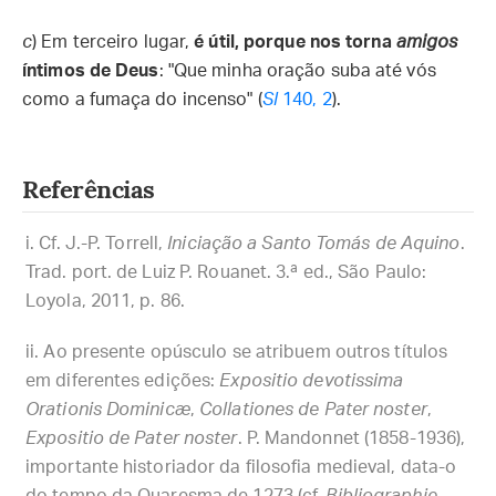
c
) Em terceiro lugar,
é útil, porque nos torna
amigos
íntimos de Deus
: "Que minha oração suba até vós
como a fumaça do incenso" (
Sl
140, 2
).
Referências
Cf. J.-P. Torrell,
Iniciação a Santo Tomás de Aquino
.
Trad. port. de Luiz P. Rouanet. 3.ª ed., São Paulo:
Loyola, 2011, p. 86.
Ao presente opúsculo se atribuem outros títulos
em diferentes edições:
Expositio devotissima
Orationis Dominicæ
,
Collationes de Pater noster
,
Expositio de Pater noster
. P. Mandonnet (1858-1936),
importante historiador da filosofia medieval, data-o