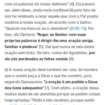
com as palavras do nosso defensor" [4]. Ela parece
ser, além disso, ainda mais confiável (ii) pelo fato de
nos ter ensinado a rezar aquele que com o Pai presta
ouvidos à nossa oração, de acordo com o Salmo:
"Quando me invocar, eu o atenderei" (
Sl
90, 15
). Por
isso, diz Cipriano: "
Rogar ao Senhor com suas
próprias palavras é dirigir-lhe uma oração amiga,
familiar e piedosa
" [5]. Daí que nunca se saia desta
oração sem fruto. De fato, como diz Agostinho,
por
ela são perdoadas as faltas veniais
[6].
b
) A nossa oração deve também ser
reta
, de maneira
que o orante peça a Deus o que lhe convém, pois,
segundo Damasceno,
"a oração é um pedido a Deus
dos bens adequados"
[7]. Com efeito, a oração deixa
muitas vezes de ser atendida porque se pedem coisas
inapropriadas: "Pedis e não recebeis, porque pedis