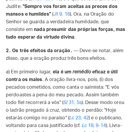
Judite:
"Sempre vos foram aceitas as preces dos
mansos e humildes"
(
Jt
9, 16
). Ora, na Oração do
Senhor se guarda a verdadeira humildade, que
consiste em
nada presumir das próprias forças, mas
tudo esperar da virtude divina
.
2․ Os três efeitos da oração․
— Deve-se notar, além
disso, que a oração produz três bons efeitos.
a
) Em primeiro lugar,
ela é um
remédio
eficaz e útil
contra os males
. A oração livra-nos, pois, (i) dos
pecados cometidos, como canta o salmista: "E vós
perdoastes a pena do meu pecado. Assim também
todo fiel recorrerá a vós" (
Sl
31, 5s
). Desse modo orou
o ladrão pregado à cruz, obtendo o perdão: "Hoje
estarás comigo no paraíso" (
Lc
23, 42
) e o publicano,
voltando para casa justificado (cf.
Lc
18, 9-14
). Livra-