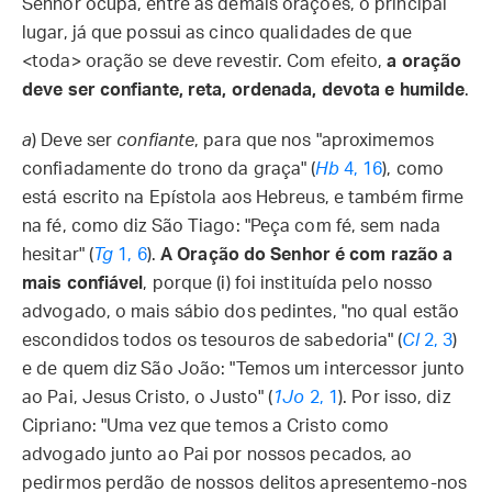
Senhor ocupa, entre as demais orações, o principal
lugar, já que possui as cinco qualidades de que
<toda> oração se deve revestir. Com efeito,
a oração
deve ser confiante, reta, ordenada, devota e humilde
.
a
) Deve ser
confiante
, para que nos "aproximemos
confiadamente do trono da graça" (
Hb
4, 16
), como
está escrito na Epístola aos Hebreus, e também firme
na fé, como diz São Tiago: "Peça com fé, sem nada
hesitar" (
Tg
1, 6
).
A Oração do Senhor é com razão a
mais confiável
, porque (i) foi instituída pelo nosso
advogado, o mais sábio dos pedintes, "no qual estão
escondidos todos os tesouros de sabedoria" (
Cl
2, 3
)
e de quem diz São João: "Temos um intercessor junto
ao Pai, Jesus Cristo, o Justo" (
1Jo
2, 1
). Por isso, diz
Cipriano: "Uma vez que temos a Cristo como
advogado junto ao Pai por nossos pecados, ao
pedirmos perdão de nossos delitos apresentemo-nos