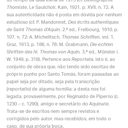
do tempo da Quaresma de 1273 (cf.
Bibliographie
Thomiste
, Le Saulchoir, Kain, 1921, p. XVII, n. 72. A
sua autenticidade não é posta em dúvida por nenhum
estudioso (cf. P. Mandonnet,
Des écrits authentiques
de Saint Thomas d'Aquin
. 2.ª ed., Freibourg, 1910, p.
107, n. 72; A. Michelitsch,
Thomas Schriften
, vol. 1,
Graz, 1913, p. 186, n. 78; M. Grabmann,
Die echten
Shriften des hl. Thomas von Aquin
, 3.ª ed., Münster i.
W. 1949, p. 318). Pertence aos
Reportata
, isto é, ao
conjunto de obras que, não tendo sido escritas de
próprio punho por Santo Tomás, foram passadas ao
papel seja por ditado, seja pela transcrição
(
reportatio
) de alguma homilia; a desta nos foi
legada, provavelmente, por Reginaldo de Piperno (c.
1230 – c. 1290), amigo e secretário do Aquinate.
Trata-se de escritos nem sempre revistos e
corrigidos pelo autor, mas recebidos, em todo o
caso, de sua própria boca.