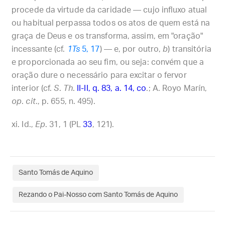
procede da virtude da caridade — cujo influxo atual
ou habitual perpassa todos os atos de quem está na
graça de Deus e os transforma, assim, em "oração"
incessante (cf.
1Ts
5, 17
) — e, por outro,
b
) transitória
e proporcionada ao seu fim, ou seja: convém que a
oração dure o necessário para excitar o fervor
interior (cf.
S
.
Th
.
II-II, q. 83, a. 14, co
.; A. Royo Marín,
op
.
cit
., p. 655, n. 495).
Id.,
Ep
. 31, 1 (PL
33
, 121).
Santo Tomás de Aquino
Rezando o Pai-Nosso com Santo Tomás de Aquino