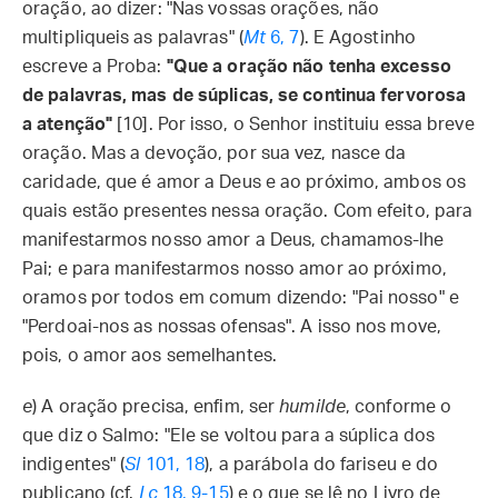
oração, ao dizer: "Nas vossas orações, não
multipliqueis as palavras" (
Mt
6, 7
). E Agostinho
escreve a Proba:
"Que a oração não tenha excesso
de palavras, mas de súplicas, se continua fervorosa
a atenção"
[10]. Por isso, o Senhor instituiu essa breve
oração. Mas a devoção, por sua vez, nasce da
caridade, que é amor a Deus e ao próximo, ambos os
quais estão presentes nessa oração. Com efeito, para
manifestarmos nosso amor a Deus, chamamos-lhe
Pai; e para manifestarmos nosso amor ao próximo,
oramos por todos em comum dizendo: "Pai nosso" e
"Perdoai-nos as nossas ofensas". A isso nos move,
pois, o amor aos semelhantes.
e
) A oração precisa, enfim, ser
humilde
, conforme o
que diz o Salmo: "Ele se voltou para a súplica dos
indigentes" (
Sl
101, 18
), a parábola do fariseu e do
publicano (cf.
Lc
18, 9-15
) e o que se lê no Livro de