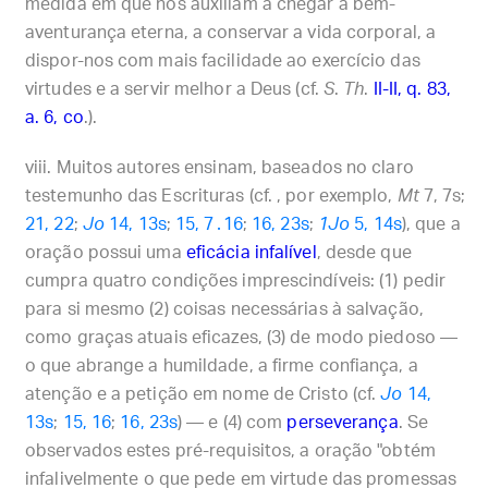
medida em que nos auxiliam a chegar à bem-
aventurança eterna, a conservar a vida corporal, a
dispor-nos com mais facilidade ao exercício das
virtudes e a servir melhor a Deus (cf.
S
.
Th
.
II-II, q. 83,
a. 6, co
.).
Muitos autores ensinam, baseados no claro
testemunho das Escrituras (cf. , por exemplo,
Mt
7, 7s;
21, 22
;
Jo
14, 13s
;
15, 7․16
;
16, 23s
;
1Jo
5, 14s
), que a
oração possui uma
eficácia infalível
, desde que
cumpra quatro condições imprescindíveis: (1) pedir
para si mesmo (2) coisas necessárias à salvação,
como graças atuais eficazes, (3) de modo piedoso —
o que abrange a humildade, a firme confiança, a
atenção e a petição em nome de Cristo (cf.
Jo
14,
13s
;
15, 16
;
16, 23s
) — e (4) com
perseverança
. Se
observados estes pré-requisitos, a oração "obtém
infalivelmente o que pede em virtude das promessas