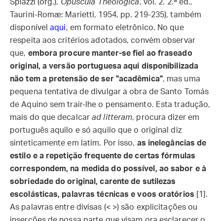
Spiazzi (org.),
Opuscula Theologica
, vol. 2. 2.ª ed.,
Taurini-Romæ: Marietti, 1954, pp. 219-235), também
disponível
aqui
, em formato eletrônico. No que
respeita aos critérios adotados, convém observar
que,
embora procure manter-se fiel ao fraseado
original, a versão portuguesa aqui disponibilizada
não tem a pretensão de ser "acadêmica"
, mas uma
pequena tentativa de divulgar a obra de Santo Tomás
de Aquino sem trair-lhe o pensamento. Esta tradução,
mais do que decalcar
ad litteram
, procura dizer em
português aquilo e só aquilo que o original diz
sinteticamente em latim. Por isso,
as inelegâncias de
estilo e a repetição frequente de certas fórmulas
correspondem, na medida do possível, ao sabor e à
sobriedade do original, carente de sutilezas
escolásticas, palavras técnicas e voos oratórios
[1].
As palavras entre divisas (< >) são explicitações ou
inserções de nossa parte que visam ora esclarecer o