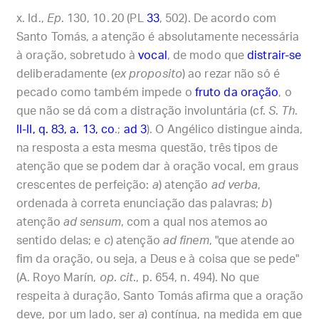
Id.,
Ep
. 130, 10․20 (PL
33
, 502). De acordo com
Santo Tomás, a atenção é absolutamente necessária
à oração, sobretudo à
vocal
, de modo que
distrair-se
deliberadamente (
ex proposito
) ao rezar não só é
pecado como também impede o
fruto da oração
, o
que não se dá com a distração involuntária (cf.
S
.
Th
.
II-II, q. 83, a. 13, co
.;
ad 3
). O Angélico distingue ainda,
na resposta a esta mesma questão, três tipos de
atenção que se podem dar à oração vocal, em graus
crescentes de perfeição:
a
) atenção
ad verba
,
ordenada à correta enunciação das palavras;
b
)
atenção
ad sensum
, com a qual nos atemos ao
sentido delas; e
c
) atenção
ad finem
, "que atende ao
fim da oração, ou seja, a Deus e à coisa que se pede"
(A. Royo Marín,
op
.
cit
., p. 654, n. 494). No que
respeita à duração, Santo Tomás afirma que a oração
deve, por um lado, ser
a
) contínua, na medida em que