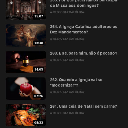
265. Por que precisamos participar
da Missa aos domingos?
A RESPOSTA CATÓLICA
15:07
264. A Igreja Católica adulterou os
Dez Mandamentos?
A RESPOSTA CATÓLICA
15:48
263. E se, para mim, não é pecado?
A RESPOSTA CATÓLICA
14:05
262. Quando a Igreja vai se
“modernizar”?
A RESPOSTA CATÓLICA
07:26
261. Uma ceia de Natal sem carne?
A RESPOSTA CATÓLICA
08:33