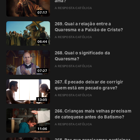
ama?
A RESPOSTA CATÓLICA
07:17
269. Qual a relação entre a
Quaresma e a Paixão de Cristo?
A RESPOSTA CATÓLICA
06:44
268. Qual o significado da
Quaresma?
A RESPOSTA CATÓLICA
07:27
267. É pecado deixar de corrigir
quem está em pecado grave?
A RESPOSTA CATÓLICA
13:05
266. Crianças mais velhas precisam
de catequese antes do Batismo?
A RESPOSTA CATÓLICA
11:06