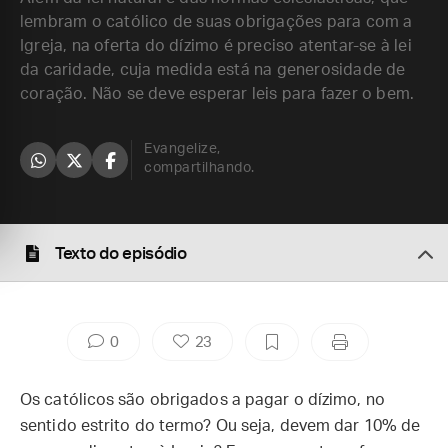
lembram o católico de suas obrigações para com a
Igreja, na oferta do dízimo é preciso atentar-se à lei
da caridade, cuja medida está na generosidade de
coração. Não se deve esperar leis para fazer o bem.
Evangelize,
compartilhando.
Texto do episódio
0
23
Os católicos são obrigados a pagar o dízimo, no
sentido estrito do termo? Ou seja, devem dar 10% de