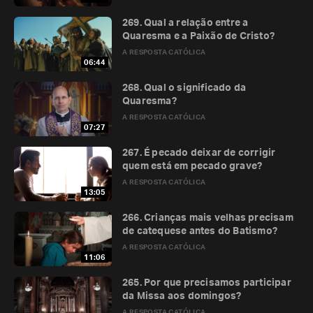
269. Qual a relação entre a
Quaresma e a Paixão de Cristo?
A RESPOSTA CATÓLICA
06:44
268. Qual o significado da
Quaresma?
A RESPOSTA CATÓLICA
07:27
267. É pecado deixar de corrigir
quem está em pecado grave?
A RESPOSTA CATÓLICA
13:05
266. Crianças mais velhas precisam
de catequese antes do Batismo?
A RESPOSTA CATÓLICA
11:06
265. Por que precisamos participar
da Missa aos domingos?
A RESPOSTA CATÓLICA