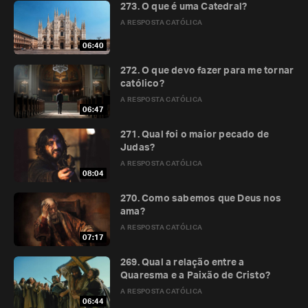
273. O que é uma Catedral?
A RESPOSTA CATÓLICA
06:40
272. O que devo fazer para me tornar
católico?
A RESPOSTA CATÓLICA
06:47
271. Qual foi o maior pecado de
Judas?
A RESPOSTA CATÓLICA
08:04
270. Como sabemos que Deus nos
ama?
A RESPOSTA CATÓLICA
07:17
269. Qual a relação entre a
Quaresma e a Paixão de Cristo?
A RESPOSTA CATÓLICA
06:44