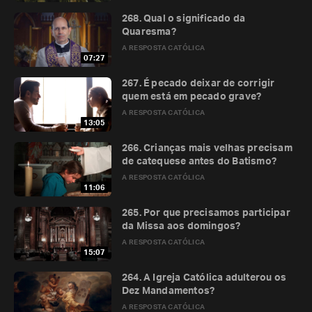
268. Qual o significado da
Quaresma?
A RESPOSTA CATÓLICA
07:27
267. É pecado deixar de corrigir
quem está em pecado grave?
A RESPOSTA CATÓLICA
13:05
266. Crianças mais velhas precisam
de catequese antes do Batismo?
A RESPOSTA CATÓLICA
11:06
265. Por que precisamos participar
da Missa aos domingos?
A RESPOSTA CATÓLICA
15:07
264. A Igreja Católica adulterou os
Dez Mandamentos?
A RESPOSTA CATÓLICA