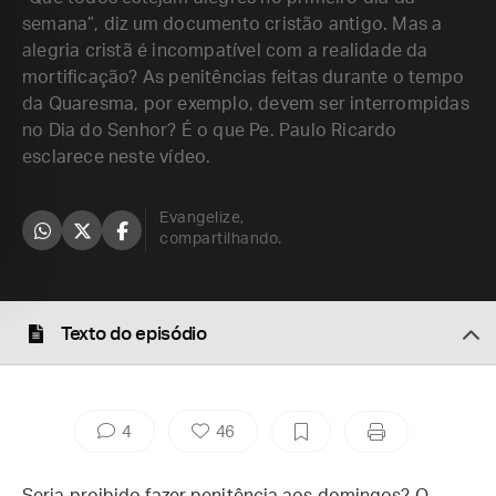
semana”, diz um documento cristão antigo. Mas a
alegria cristã é incompatível com a realidade da
mortificação? As penitências feitas durante o tempo
da Quaresma, por exemplo, devem ser interrompidas
no Dia do Senhor? É o que Pe. Paulo Ricardo
esclarece neste vídeo.
Evangelize,
compartilhando.
Texto do episódio
4
46