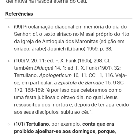
definitiva na Páscoa eterna do Céu.
Referências
(99) Proclamação diaconal em memória do dia do
Senhor: cf. o texto siríaco no Missal próprio do rito
da Igreja de Antioquia dos Maronitas (edição em
siríaco; árabe) Jounieh (Líbano) 1959, p. 38.
(100) V, 20, 11: ed. F. X. Funk (1905), 298. Cf.
também
Didaqué
14, 1: ed. F. X. Funk (1901), 32;
Tertuliano,
Apologeticum
16, 11: CCL 1, 116. Veja-
se, em particular, a
Epístola de Barnabé
15, 9 SC
172, 188-189: “é por isso que celebramos como
uma festa jubilosa o oitavo dia, no qual Jesus
ressuscitou dos mortos e, depois de ter aparecido
aos seus discípulos, subiu ao céu”.
(101)
Tertuliano
, por exemplo,
conta que era
proibido ajoelhar-se aos domingos, porque,