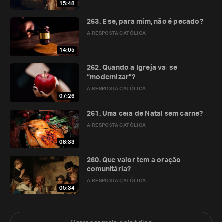
15:48
263. E se, para mim, não é pecado?
A RESPOSTA CATÓLICA
14:05
262. Quando a Igreja vai se
“modernizar”?
A RESPOSTA CATÓLICA
07:26
261. Uma ceia de Natal sem carne?
A RESPOSTA CATÓLICA
08:33
260. Que valor tem a oração
comunitária?
A RESPOSTA CATÓLICA
05:34