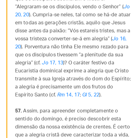
“Alegraram-se os discípulos, vendo o Senhor” (
Jo
20, 20
). Cumpria-se neles, tal como se há-de atuar
em todas as gerações cristãs, aquilo que Jesus
disse antes da paixão: “Vós estareis tristes, mas a
vossa tristeza converter-se-á em alegria” (
Jo
16,
20
). Porventura não tinha Ele mesmo rezado para
que os discípulos tivessem “a plenitude da sua
alegria” (cf.
Jo
17, 13
)? O caráter festivo da
Eucaristia dominical exprime a alegria que Cristo
transmite à sua Igreja através do dom do Espírito;
a alegria é precisamente um dos frutos do
Espírito Santo (cf.
Rm
14, 17
;
Gl
5, 22
).
57.
Assim, para apreender completamente o
sentido do domingo, é preciso descobrir esta
dimensão da nossa existência de crentes. É certo
que a alegria cristã deve caracterizar toda a vida,