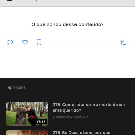
O que achou desse conteúdo?
enviar
episódios
279. Como lidar com a morte de um
ente querido?
A RESPOSTA CATÓLICA
17:43
278. Se Deus é bom, por que