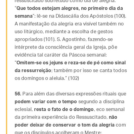
ressuscitado sobretudo como dia de alegria.
“
Que todos estejam alegres, no primeiro dia da
semana
”: lê-se na Didascália dos Apóstolos (100).
A manifestação da alegria era visível também no
uso litúrgico, mediante a escolha de gestos
apropriados (101). S. Agostinho, fazendo-se
intérprete da consciência geral da Igreja, põe
evidência tal caráter da Páscoa semanal:
“
Omitem-se os jejuns e reza-se de pé como sinal
da ressurreição
; também por isso se canta todos
os domingos o aleluia.” (102)
56.
Para além das diversas expressões rituais que
podem variar com o tempo
segundo a disciplina
eclesial,
resta o fato de o domingo
, eco semanal
da primeira experiência do Ressuscitado,
não
poder deixar de conservar o tom da alegria
com
que os discípulos acolheram o Mestre: