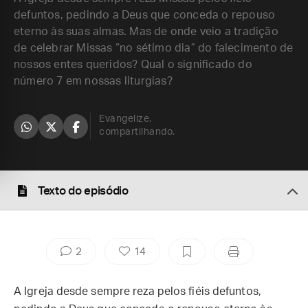
defuntos, pedindo a Deus que conceda o repouso
eterno às suas almas. Mas de onde veio a tradição
de celebrar Missas “no sétimo dia” do falecimento de
nossos entes queridos? Qual o significado do
número 7 em nossas liturgias?
Evangelize,
compartilhando.
Texto do episódio
2
14
A Igreja desde sempre reza pelos fiéis defuntos,