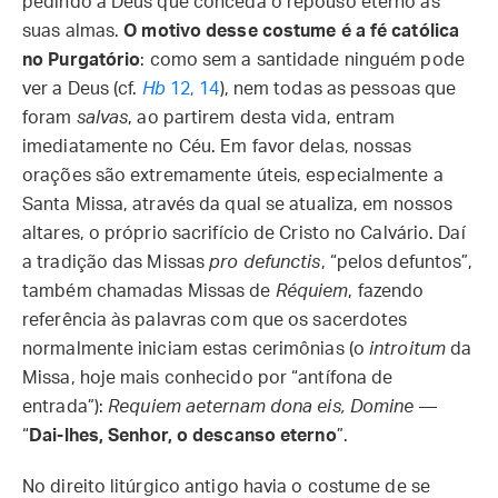
pedindo a Deus que conceda o repouso eterno às
suas almas.
O motivo desse costume é a fé católica
no Purgatório
: como sem a santidade ninguém pode
ver a Deus (cf.
Hb
12, 14
), nem todas as pessoas que
foram
salvas
, ao partirem desta vida, entram
imediatamente no Céu. Em favor delas, nossas
orações são extremamente úteis, especialmente a
Santa Missa, através da qual se atualiza, em nossos
altares, o próprio sacrifício de Cristo no Calvário. Daí
a tradição das Missas
pro defunctis
, “pelos defuntos”,
também chamadas Missas de
Réquiem
, fazendo
referência às palavras com que os sacerdotes
normalmente iniciam estas cerimônias (o
introitum
da
Missa, hoje mais conhecido por “antífona de
entrada”):
Requiem aeternam dona eis, Domine
—
“
Dai-lhes, Senhor, o descanso eterno
”.
No direito litúrgico antigo havia o costume de se