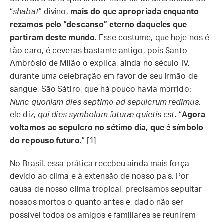
“
shabat
” divino,
mais do que apropriada enquanto
rezamos pelo “descanso” eterno daqueles que
partiram deste mundo
. Esse costume, que hoje nos é
tão caro, é deveras bastante antigo, pois Santo
Ambrósio de Milão o explica, ainda no século IV,
durante uma celebração em favor de seu irmão de
sangue, São Sátiro, que há pouco havia morrido:
Nunc quoniam dies septimo ad sepulcrum redimus
,
ele diz,
qui dies symbolum futuræ quietis est
. “
Agora
voltamos ao sepulcro no sétimo dia, que é símbolo
do repouso futuro
.” [1]
No Brasil, essa prática recebeu ainda mais força
devido ao clima e à extensão de nosso país. Por
causa de nosso clima tropical, precisamos sepultar
nossos mortos o quanto antes e, dado não ser
possível todos os amigos e familiares se reunirem