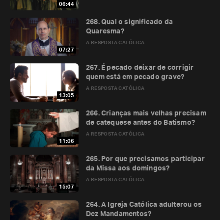
06:44
268. Qual o significado da
Quaresma?
A RESPOSTA CATÓLICA
07:27
267. É pecado deixar de corrigir
quem está em pecado grave?
A RESPOSTA CATÓLICA
13:05
266. Crianças mais velhas precisam
de catequese antes do Batismo?
A RESPOSTA CATÓLICA
11:06
265. Por que precisamos participar
da Missa aos domingos?
A RESPOSTA CATÓLICA
15:07
264. A Igreja Católica adulterou os
Dez Mandamentos?