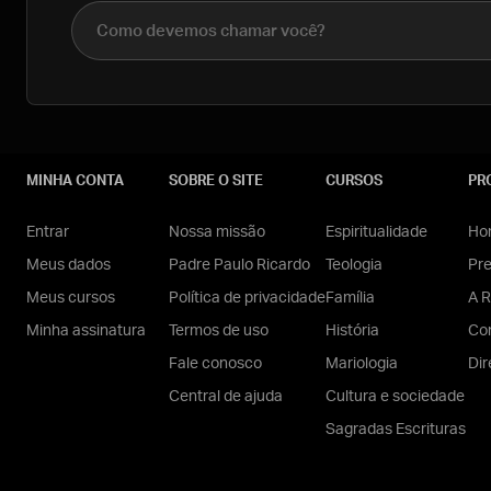
Nome completo
MINHA CONTA
SOBRE O SITE
CURSOS
PR
Entrar
Nossa missão
Espiritualidade
Hom
Meus dados
Padre Paulo Ricardo
Teologia
Pr
Meus cursos
Política de privacidade
Família
A R
Minha assinatura
Termos de uso
História
Con
Fale conosco
Mariologia
Dir
Central de ajuda
Cultura e sociedade
Sagradas Escrituras