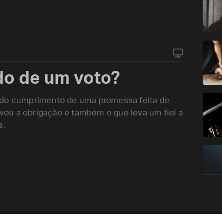
do de um voto?
m do cumprimento de uma promessa feita de
tivou a obrigação e também o que leva um fiel a
s.