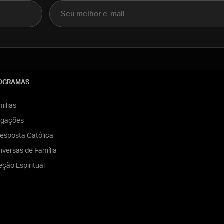
E-mail
OGRAMAS
ilias
egações
esposta Católica
versas de Família
eção Espiritual