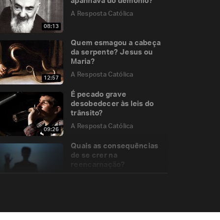
apanhava do demônio?
A Resposta Católica
08:13
Quem esmagou a cabeça
da serpente? Jesus ou
Maria?
A Resposta Católica
12:57
É pecado grave
desobedecer às leis do
trânsito?
A Resposta Católica
09:26
Quais as consequências
de se crer na
reencarnação?
A Resposta Católica
07:53
Música e Liturgia
A Resposta Católica