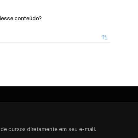
desse conteúdo?
enviar
 de cursos diretamente em seu e-mail.