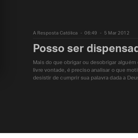
A Resposta Católica
06:49
5 Mar 2012
Posso ser dispensa
Mais do que obrigar ou desobrigar algué
livre vontade, é preciso analisar o que mo
desistir de cumprir sua palavra dada a Deu