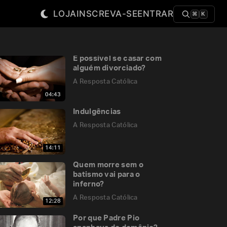
LOJA
INSCREVA-SE
ENTRAR
⌘
K
É possível se casar com
alguém divorciado?
A Resposta Católica
04:43
Indulgências
A Resposta Católica
14:11
Quem morre sem o
batismo vai para o
inferno?
A Resposta Católica
12:28
Por que Padre Pio