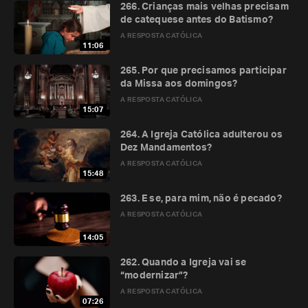
266. Crianças mais velhas precisam
de catequese antes do Batismo?
A RESPOSTA CATÓLICA
11:06
265. Por que precisamos participar
da Missa aos domingos?
A RESPOSTA CATÓLICA
15:07
264. A Igreja Católica adulterou os
Dez Mandamentos?
A RESPOSTA CATÓLICA
15:48
263. E se, para mim, não é pecado?
A RESPOSTA CATÓLICA
14:05
262. Quando a Igreja vai se
“modernizar”?
A RESPOSTA CATÓLICA
07:26