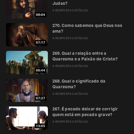
Judas?
A RESPOSTA CATÓLICA
08:04
270. Como sabemos que Deus nos
ama?
A RESPOSTA CATÓLICA
07:17
269. Qual a relação entre a
Quaresma e a Paixão de Cristo?
A RESPOSTA CATÓLICA
06:44
268. Qual o significado da
Quaresma?
A RESPOSTA CATÓLICA
07:27
267. É pecado deixar de corrigir
quem está em pecado grave?
A RESPOSTA CATÓLICA
13:05