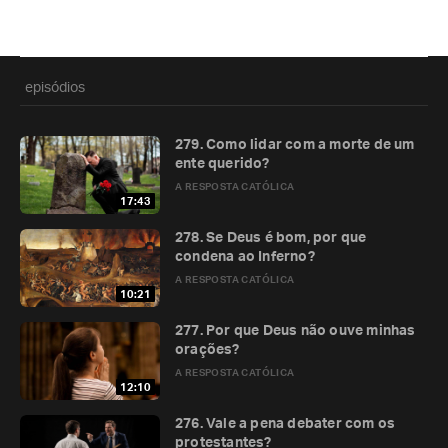
episódios
279. Como lidar com a morte de um
ente querido?
A RESPOSTA CATÓLICA
17:43
278. Se Deus é bom, por que
condena ao Inferno?
A RESPOSTA CATÓLICA
10:21
277. Por que Deus não ouve minhas
orações?
A RESPOSTA CATÓLICA
12:10
276. Vale a pena debater com os
protestantes?