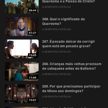
Quaresma e a Paixão de Cristo?
A RESPOSTA CATÓLICA
06:44
268. Qual o significado da
Quaresma?
A RESPOSTA CATÓLICA
07:27
267. É pecado deixar de corrigir
quem está em pecado grave?
A RESPOSTA CATÓLICA
13:05
266. Crianças mais velhas precisam
de catequese antes do Batismo?
A RESPOSTA CATÓLICA
11:06
265. Por que precisamos participar
da Missa aos domingos?
A RESPOSTA CATÓLICA
15:07