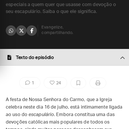
especiais a quem quer que usasse com devoção o
seu escapulário. Saiba o que ele significa.
Evangelize,
compartilhando.
Texto do episódio
1
24
A festa de Nossa Senhora do Carmo, que a Igreja
celebra neste dia 16 de julho, está intimamente ligada
ao uso do
escapulário
. Embora constitua uma das
devoções católicas mais populares de todos os