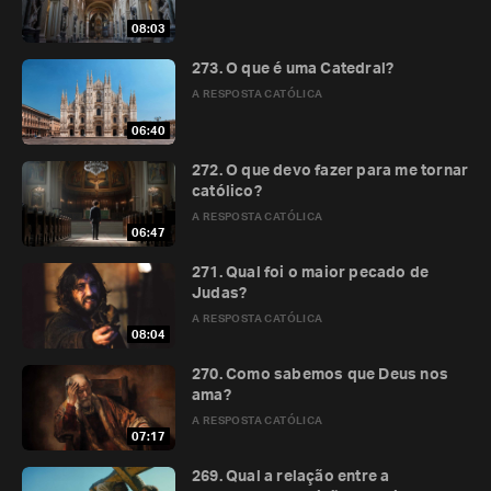
08:03
273. O que é uma Catedral?
A RESPOSTA CATÓLICA
06:40
272. O que devo fazer para me tornar
católico?
A RESPOSTA CATÓLICA
06:47
271. Qual foi o maior pecado de
Judas?
A RESPOSTA CATÓLICA
08:04
270. Como sabemos que Deus nos
ama?
A RESPOSTA CATÓLICA
07:17
269. Qual a relação entre a