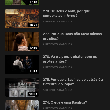
17:43
278. Se Deus é bom, por que
condena ao Inferno?
A RESPOSTA CATÓLICA
10:21
277. Por que Deus não ouve minhas
orações?
A RESPOSTA CATÓLICA
12:10
276. Vale a pena debater com os
protestantes?
A RESPOSTA CATÓLICA
11:18
275. Por que a Basílica de Latrão é a
Catedral do Papa?
A RESPOSTA CATÓLICA
08:48
274. O que é uma Basílica?
A RESPOSTA CATÓLICA