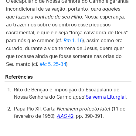
O escapulário de Nossa Senhora do Carmo é garantia
incondicional de salvação, portanto,
para aqueles
que fazem a vontade de seu Filho
. Nossa esperança,
ao trazermos sobre os ombros esse piedosos
sacramental, é que ele seja "força salvadora de Deus"
para nós que cremos (cf.
Rm
1, 16
), assim como era
curado, durante a vida terrena de Jesus, quem quer
que tocasse ainda que fosse somente nas orlas do
Seu manto (cf.
Mc
5, 25-34
).
Referências
Rito de Benção e Imposição do Escapulário de
Nossa Senhora do Carmo
apud
Salvem a Liturgia!
.
Papa Pio XII, Carta
Neminem profecto latet
(11 de
fevereiro de 1950):
AAS
42
, pp. 390-391.