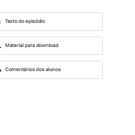
A Resposta Católica
08:58
Texto do episódio
Material para download
Comentários dos alunos