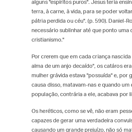
alguns "espíritos puros". Jesus teria ensi
terra, à carne, à vida, para se poder volt
pátria perdida ou céu". (p. 590). Daniel-R
necessário sublinhar até que ponto uma 
cristianismo."
Por crerem que em cada criança nascida 
alma de um anjo decaído", os catáros era
mulher grávida estava "possuída" e, por g
causa disso, matavam-nas e quando um c
população, contrária a ele, acabava por l
Os heréticos, como se vê, não eram pesso
capazes de gerar uma verdadeira convulsã
causando um grande prejuízo, não só mat