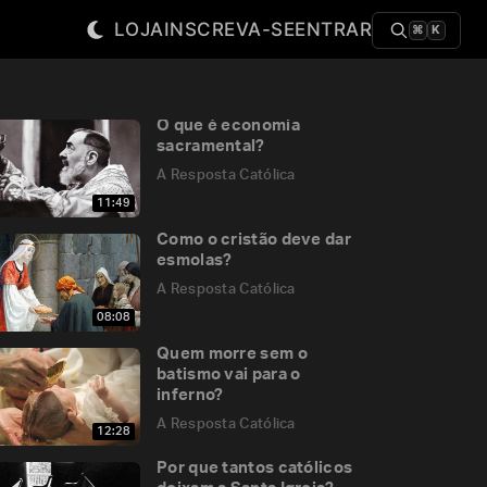
LOJA
INSCREVA-SE
ENTRAR
⌘
K
O que é economia
sacramental?
A Resposta Católica
11:49
Como o cristão deve dar
esmolas?
A Resposta Católica
08:08
Quem morre sem o
batismo vai para o
inferno?
A Resposta Católica
12:28
Por que tantos católicos