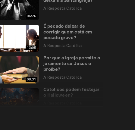
deixam a Santa Igreja?
A Resposta Católica
06:26
É pecado deixar de
corrigir quem está em
pecado grave?
A Resposta Católica
13:05
Por que a Igreja permite o
juramento se Jesus o
proíbe?
A Resposta Católica
08:31
Católicos podem festejar
o Halloween?
A Resposta Católica
11:09
Uma oração feita com
distração tem valor?