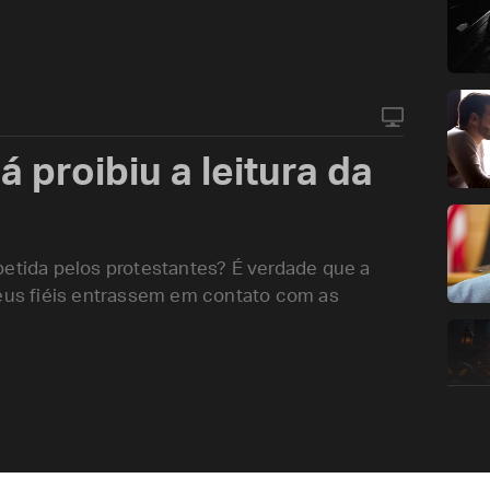
á proibiu a leitura da
petida pelos protestantes? É verdade que a
seus fiéis entrassem em contato com as