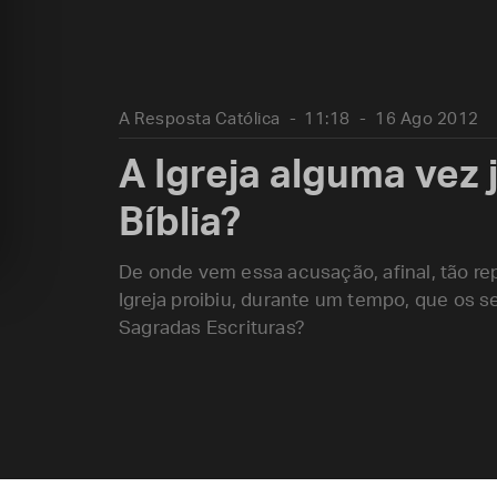
A Resposta Católica
11:18
16 Ago 2012
A Igreja alguma vez j
Bíblia?
De onde vem essa acusação, afinal, tão re
Igreja proibiu, durante um tempo, que os 
Sagradas Escrituras?