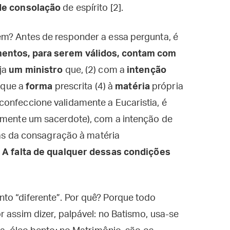
de consolação
de espírito [2].
em? Antes de responder a essa pergunta, é
entos, para serem válidos, contam com
aja
um ministro
que, (2) com a
intenção
lique a
forma
prescrita (4) à
matéria
própria
confeccione validamente a Eucaristia, é
somente um sacerdote), com a intenção de
vras da consagração à matéria
.
A falta de qualquer dessas condições
to “diferente”. Por quê? Porque todo
 assim dizer, palpável: no Batismo, usa-se