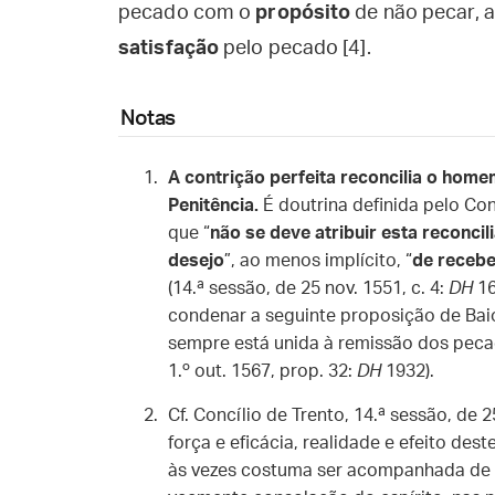
pecado com o
propósito
de não pecar, 
satisfação
pelo pecado [4].
Notas
A contrição perfeita reconcilia o ho
Penitência.
É doutrina definida pelo Conc
que “
não se deve atribuir esta reconci
desejo
”, ao menos implícito, “
de receb
(14.ª sessão, de 25 nov. 1551, c. 4:
DH
16
condenar a seguinte proposição de Baio:
sempre está unida à remissão dos pecado
1.º out. 1567, prop. 32:
DH
1932).
Cf. Concílio de Trento, 14.ª sessão, de 2
força e eficácia, realidade e efeito de
às vezes costuma ser acompanhada de 