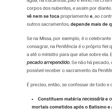
água; na Eucaristia, pão e vinho; na Cris
corpos dos nubentes, e assim por diante
vê nem se toca
propriamente
e
, ao cont
outros sacramentos,
depende mais de 
Se na Missa, por exemplo, é o celebrant
consagrar, na Penitência é o próprio fiel
a até o ministro para que atue sobre ela.
pecado arrependido
. Se não há pecado, 
possível receber o sacramento da Penitên
É preciso, então, se confessar de todo e 
Constituem matéria
necessária
e
o
mortais cometidos após o Batismo e