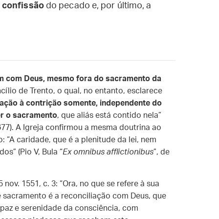
a
confissão
do pecado e, por último, a
mem com Deus, mesmo fora do sacramento da
ílio de Trento, o qual, no entanto, esclarece
liação à contrição somente, independente do
er o sacramento
, que aliás está contido nela”
77). A Igreja confirmou a mesma doutrina ao
 “A caridade, que é a plenitude da lei, nem
s” (Pio V, Bula “
Ex omnibus afflictionibus
”, de
5 nov. 1551, c. 3: “Ora, no que se refere à sua
ste sacramento é a reconciliação com Deus, que
paz e serenidade da consciência, com