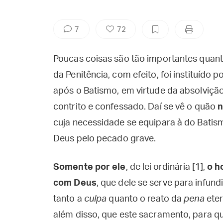
7
72
Poucas coisas são tão importantes quan
da Penitência, com efeito, foi instituído
após o Batismo, em virtude da absolviçã
contrito e confessado. Daí se vê o quão
n
cuja necessidade se equipara à do Batis
Deus pelo pecado grave.
Somente por ele
, de lei ordinária [1],
o h
com Deus
, que dele se serve para infun
tanto a
culpa
quanto o reato da
pena
eter
além disso, que este sacramento, para 