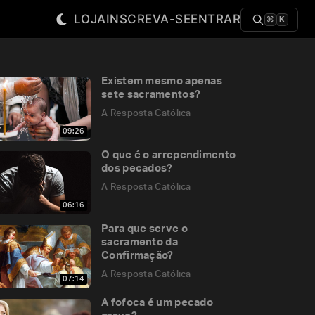
LOJA
INSCREVA-SE
ENTRAR
⌘
K
Existem mesmo apenas
sete sacramentos?
A Resposta Católica
09:26
O que é o arrependimento
dos pecados?
A Resposta Católica
06:16
Para que serve o
sacramento da
Confirmação?
A Resposta Católica
07:14
A fofoca é um pecado