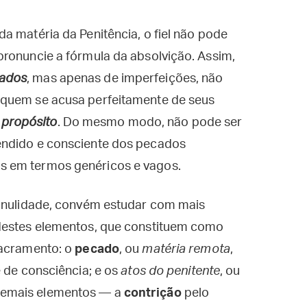
a matéria da Penitência, o fiel não pode
pronuncie a fórmula da absolvição. Assim,
ados
, mas apenas de imperfeições, não
 quem se acusa perfeitamente de seus
m
propósito
. Do mesmo modo, não pode ser
endido e consciente dos pecados
as em termos genéricos e vagos.
e nulidade, convém estudar com mais
 destes elementos, que constituem como
sacramento: o
pecado
, ou
matéria remota
,
e de consciência; e os
atos do penitente
, ou
demais elementos — a
contrição
pelo