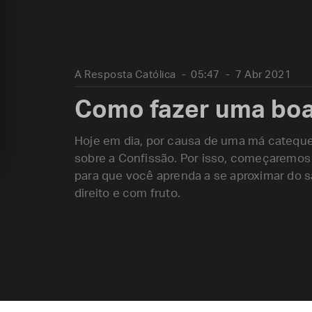
A Resposta Católica
05:47
7 Abr 2021
Como fazer uma boa
Hoje em dia, por causa de uma má cateques
sobre a Confissão. Por isso, começaremos
para que você aprenda a se aproximar do s
direito e com fruto.