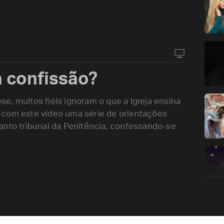
 confissão?
e, muitos fiéis ignoram o que a Igreja ensina
 com este vídeo uma série de orientações
anto tribunal da Penitência, confessando-se