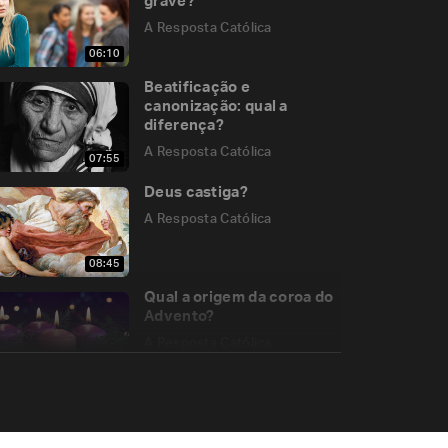
grave?
A Resposta Católica
06:10
Beatificação e
canonização: qual a
diferença?
A Resposta Católica
07:55
Deus castiga?
A Resposta Católica
08:45
Qual a origem da coroa do
Advento?
A Resposta Católica
06:01
Estais nos Céus
A Resposta Católica