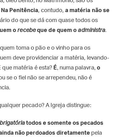
ma, óleo bento; no Matrimônio, são os
.
Na Penitência
, contudo,
a matéria não se
rário do que se dá com quase todos os
quem o
recebe
que de quem o
administra
.
e quem toma o pão e o vinho para os
 quem deve providenciar a matéria, levando-
 E que matéria é esta?
É
, numa palavra,
o
ou se o fiel não se arrependeu, não é
cia.
qualquer pecado? A Igreja distingue:
brigatória
todos e somente os pecados
 ainda não perdoados diretamente
pela