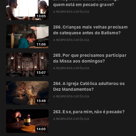
quem está em pecado grave?
A RESPOSTA CATÓLICA
13:05
266. Crianças mais velhas precisam
de catequese antes do Batismo?
A RESPOSTA CATÓLICA
11:06
265. Por que precisamos participar
da Missa aos domingos?
A RESPOSTA CATÓLICA
15:07
264. A Igreja Católica adulterou os
Dez Mandamentos?
A RESPOSTA CATÓLICA
15:48
263. E se, para mim, não é pecado?
A RESPOSTA CATÓLICA
14:05