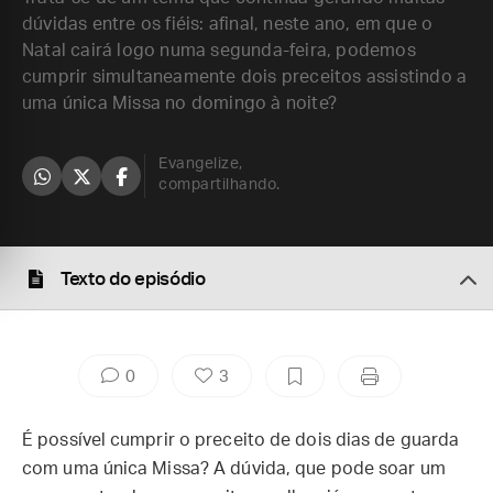
dúvidas entre os fiéis: afinal, neste ano, em que o
Natal cairá logo numa segunda-feira, podemos
cumprir simultaneamente dois preceitos assistindo a
uma única Missa no domingo à noite?
Evangelize,
compartilhando.
Texto do episódio
0
3
É possível cumprir o preceito de dois dias de guarda
com uma única Missa? A dúvida, que pode soar um