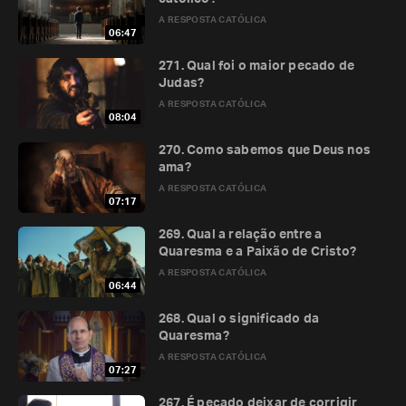
A RESPOSTA CATÓLICA
06:47
271. Qual foi o maior pecado de
Judas?
A RESPOSTA CATÓLICA
08:04
270. Como sabemos que Deus nos
ama?
A RESPOSTA CATÓLICA
07:17
269. Qual a relação entre a
Quaresma e a Paixão de Cristo?
A RESPOSTA CATÓLICA
06:44
268. Qual o significado da
Quaresma?
A RESPOSTA CATÓLICA
07:27
267. É pecado deixar de corrigir