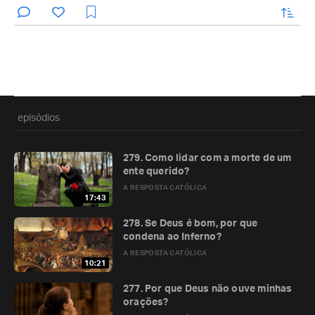
enviar
episódios
279. Como lidar com a morte de um
ente querido?
A RESPOSTA CATÓLICA
17:43
278. Se Deus é bom, por que
condena ao Inferno?
A RESPOSTA CATÓLICA
10:21
277. Por que Deus não ouve minhas
orações?