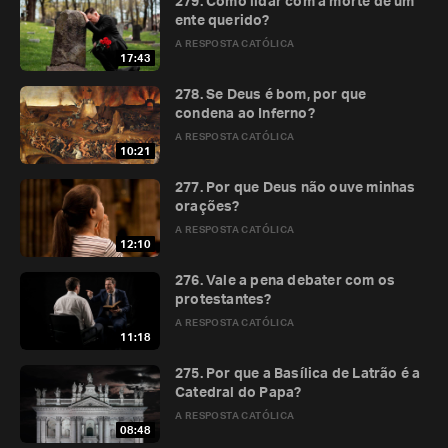
279. Como lidar com a morte de um
ente querido?
A RESPOSTA CATÓLICA
17:43
278. Se Deus é bom, por que
condena ao Inferno?
A RESPOSTA CATÓLICA
10:21
277. Por que Deus não ouve minhas
orações?
A RESPOSTA CATÓLICA
12:10
276. Vale a pena debater com os
protestantes?
A RESPOSTA CATÓLICA
11:18
275. Por que a Basílica de Latrão é a
Catedral do Papa?
A RESPOSTA CATÓLICA
08:48