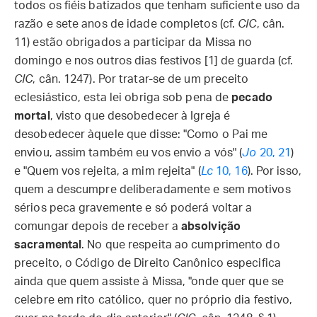
todos os fiéis batizados que tenham suficiente uso da
razão e sete anos de idade completos (cf.
CIC
, cân.
11) estão obrigados a participar da Missa no
domingo e nos outros dias festivos [1] de guarda (cf.
CIC
, cân. 1247). Por tratar-se de um preceito
eclesiástico, esta lei obriga sob pena de
pecado
mortal
, visto que desobedecer à Igreja é
desobedecer àquele que disse: "Como o Pai me
enviou, assim também eu vos envio a vós" (
Jo
20, 21
)
e "Quem vos rejeita, a mim rejeita" (
Lc
10, 16
). Por isso,
quem a descumpre deliberadamente e sem motivos
sérios peca gravemente e só poderá voltar a
comungar depois de receber a
absolvição
sacramental
. No que respeita ao cumprimento do
preceito, o Código de Direito Canônico especifica
ainda que quem assiste à Missa, "onde quer que se
celebre em rito católico, quer no próprio dia festivo,