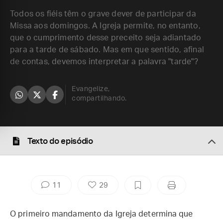
Todos os fiéis têm o grave dever de participar da
Missa aos domingos. A Igreja permite, no entanto,
que o cumprimento desse preceito seja adiantado
para a tarde de sábado. Mas em que sentido, afinal
de contas, devemos interpretar a palavra "tarde"?
Evangelize,
compartilhando.
Texto do episódio
11
29
O primeiro mandamento da Igreja determina que