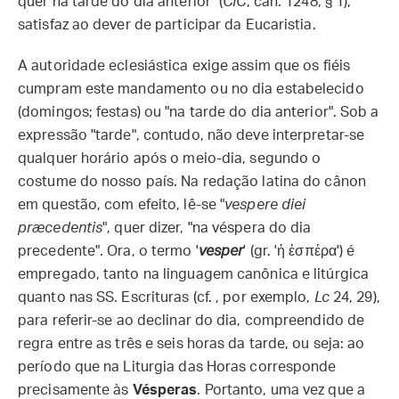
quer na tarde do dia anterior" (
CIC
, cân. 1248, § 1),
satisfaz ao dever de participar da Eucaristia.
A autoridade eclesiástica exige assim que os fiéis
cumpram este mandamento ou no dia estabelecido
(domingos; festas) ou "na tarde do dia anterior". Sob a
expressão "tarde", contudo, não deve interpretar-se
qualquer horário após o meio-dia, segundo o
costume do nosso país. Na redação latina do cânon
em questão, com efeito, lê-se "
vespere diei
præcedentis
", quer dizer, "na véspera do dia
precedente". Ora, o termo '
vesper
' (gr. 'ἡ ἑσπέρα') é
empregado, tanto na linguagem canônica e litúrgica
quanto nas SS. Escrituras (cf. , por exemplo,
Lc
24, 29),
para referir-se ao declinar do dia, compreendido de
regra entre as três e seis horas da tarde, ou seja: ao
período que na Liturgia das Horas corresponde
precisamente às
Vésperas
. Portanto, uma vez que a