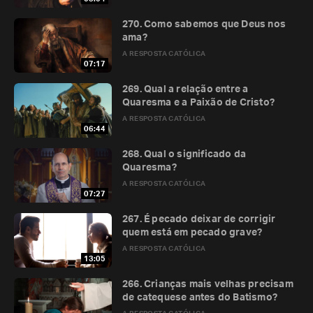
270. Como sabemos que Deus nos
ama?
A RESPOSTA CATÓLICA
07:17
269. Qual a relação entre a
Quaresma e a Paixão de Cristo?
A RESPOSTA CATÓLICA
06:44
268. Qual o significado da
Quaresma?
A RESPOSTA CATÓLICA
07:27
267. É pecado deixar de corrigir
quem está em pecado grave?
A RESPOSTA CATÓLICA
13:05
266. Crianças mais velhas precisam
de catequese antes do Batismo?