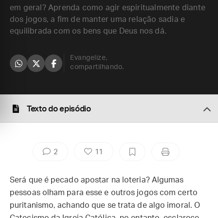
em geral? Aprenda como agir espiritualmente diante
dos jogos, a fim de manter uma relação sadia e
equilibrada com os bens que Deus nos dá.
Evangelize,
compartilhando.
Texto do episódio
2
11
Será que é pecado apostar na loteria? Algumas
pessoas olham para esse e outros jogos com certo
puritanismo, achando que se trata de algo imoral. O