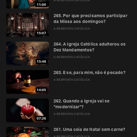
A RESPOSTA CATÓLICA
11:06
265. Por que precisamos participar
da Missa aos domingos?
A RESPOSTA CATÓLICA
15:07
264. A Igreja Católica adulterou os
Dez Mandamentos?
A RESPOSTA CATÓLICA
15:48
263. E se, para mim, não é pecado?
A RESPOSTA CATÓLICA
14:05
262. Quando a Igreja vai se
“modernizar”?
A RESPOSTA CATÓLICA
07:26
261. Uma ceia de Natal sem carne?
A RESPOSTA CATÓLICA