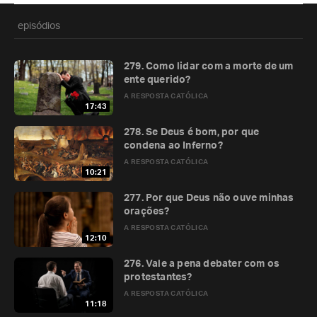
episódios
279. Como lidar com a morte de um
ente querido?
A RESPOSTA CATÓLICA
17:43
278. Se Deus é bom, por que
condena ao Inferno?
A RESPOSTA CATÓLICA
10:21
277. Por que Deus não ouve minhas
orações?
A RESPOSTA CATÓLICA
12:10
276. Vale a pena debater com os
protestantes?
A RESPOSTA CATÓLICA
11:18