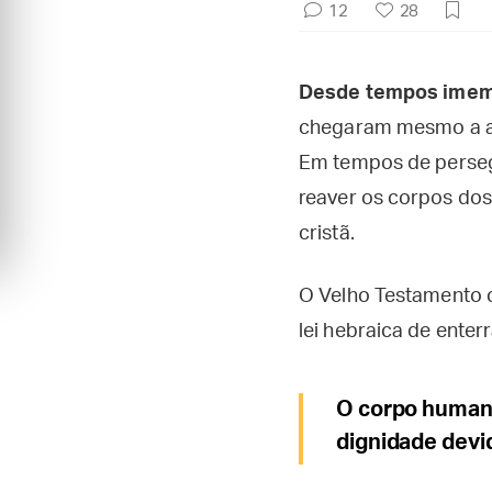
12
28
Desde tempos imemo
chegaram mesmo a ar
Em tempos de perseg
reaver os corpos dos
cristã.
O Velho Testamento c
lei hebraica de enter
O corpo humano
dignidade devi