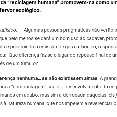
 da “reciclagem humana” promovem-na como um
 fervor ecológico.
afísico
. — Algumas pessoas pragmáticas não verão 
o que pelo menos se dará um bom uso ao cadáver, pro
lo e prevenindo a emissão de gás carbônico, responsá
ta. Que diferença faz se o lugar do repouso final de 
vés de um túmulo?
ferença nenhuma... se não existissem almas
. A gran
aram a “compostagem” não é o desenvolvimento da e
umanos em adubo, mas sim a derrocada daquelas leis
tes à natureza humana, que nos impelem a reverenciar 