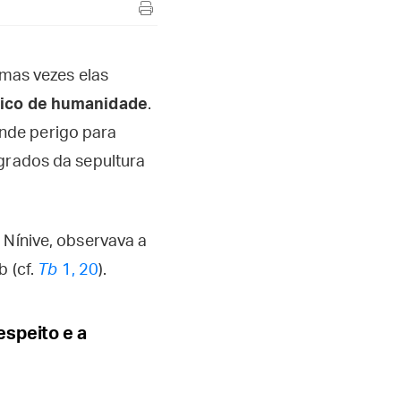
umas vezes elas
sico de humanidade
.
nde perigo para
agrados da sepultura
 Nínive, observava a
b (cf.
Tb
1, 20
).
espeito e a