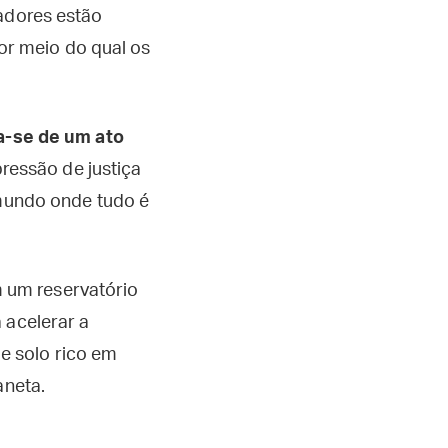
ladores estão
r meio do qual os
a-se de um ato
essão de justiça
 mundo onde tudo é
 um reservatório
 acelerar a
e solo rico em
aneta.