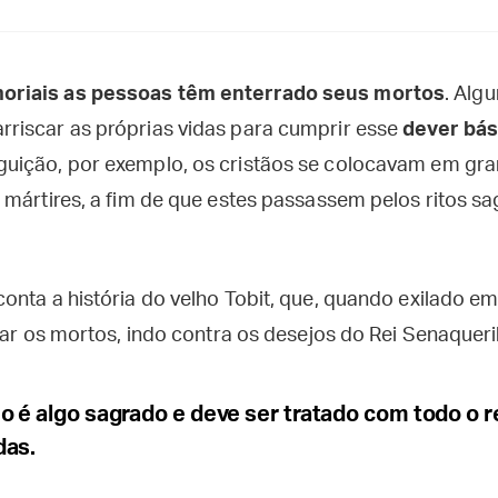
riais as pessoas têm enterrado seus mortos
. Alg
riscar as próprias vidas para cumprir esse
dever bá
uição, por exemplo, os cristãos se colocavam em gra
 mártires, a fim de que estes passassem pelos ritos s
onta a história do velho Tobit, que, quando exilado em
rar os mortos, indo contra os desejos do Rei Senaqueri
 é algo sagrado e deve ser tratado com todo o r
das.