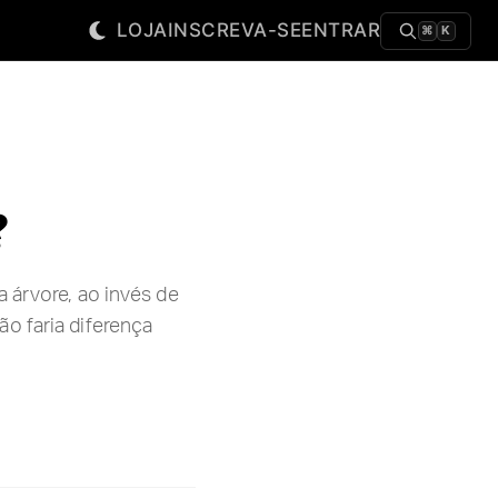
LOJA
INSCREVA-SE
ENTRAR
⌘
K
?
 árvore, ao invés de
o faria diferença