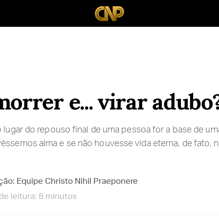
morrer e... virar adubo
o lugar do repouso final de uma pessoa for a base de uma
éssemos alma e se não houvesse vida eterna, de fato, nã
ção: Equipe Christo Nihil Praeponere
e leitura: 8 minutos