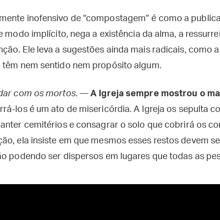
mente inofensivo de “compostagem” é como a public
e modo implícito, nega a existência da alma, a ressurre
ção. Ele leva a sugestões ainda mais radicais, como a 
o têm nem sentido nem propósito algum.
idar com os mortos
. —
A Igreja sempre mostrou o mai
errá-los é um ato de misericórdia. A Igreja os sepult
anter cemitérios e consagrar o solo que cobrirá os cor
ão, ela insiste em que mesmos esses restos devem s
ão podendo ser dispersos em lugares que todas as pe