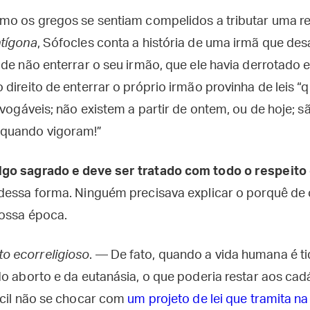
mo os gregos se sentiam compelidos a tributar uma rev
tígona
, Sófocles conta a história de uma irmã que des
de não enterrar o seu irmão, que ele havia derrotado e
direito de enterrar o próprio irmão provinha de leis 
evogáveis; não existem a partir de ontem, ou de hoje; sã
quando vigoram!”
go sagrado e deve ser tratado com todo o respeito 
 dessa forma. Ninguém precisava explicar o porquê de
nossa época.
 ecorreligioso
. — De fato, quando a vida humana é 
do aborto e da eutanásia, o que poderia restar aos c
ícil não se chocar com
um projeto de lei que tramita n