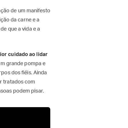
ação de um manifesto
ição da carne e a
de que a vida e a
or cuidado ao lidar
a com grande pompa e
pos dos fiéis. Ainda
er tratados com
ssoas podem pisar.