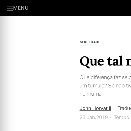
MENU
SOCIEDADE
Que tal 
Que diferença faz se 
um túmulo? Se não tiv
nenhuma.
John Horvat II
Tradu
28.Jan.2019
Tempo d