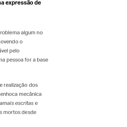
a expressão de
problema algum no
movendo o
vel pelo
uma pessoa for a base
de realização dos
ngenhoca mecânica
jamais escritas
e
os mortos desde