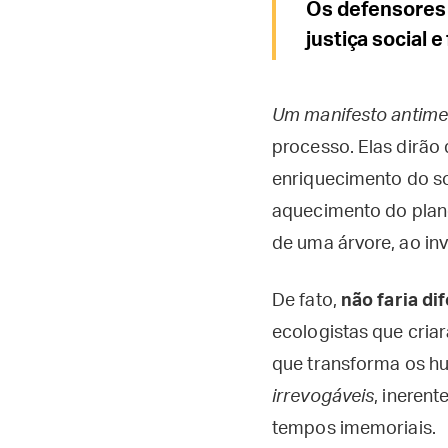
Os defensores
justiça social e
Um manifesto antimet
processo. Elas dirã
enriquecimento do so
aquecimento do plane
de uma árvore, ao in
De fato,
não faria di
ecologistas que cri
que transforma os h
irrevogáveis
, ineren
tempos imemoriais.