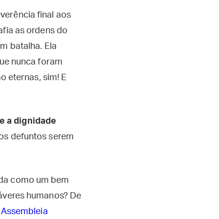
erência final aos
afia as ordens do
m batalha. Ela
“que nunca foram
o eternas, sim! E
e a dignidade
 os defuntos serem
tida como um bem
adáveres humanos? De
a Assembleia