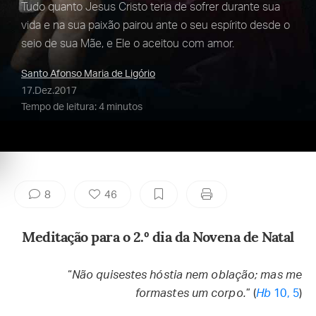
Tudo quanto Jesus Cristo teria de sofrer durante sua
vida e na sua paixão pairou ante o seu espírito desde o
seio de sua Mãe, e Ele o aceitou com amor.
Santo Afonso Maria de Ligório
17.Dez.2017
Tempo de leitura: 4 minutos
8
46
Meditação para o 2.º dia da Novena de Natal
“
Não quisestes hóstia nem oblação; mas me
formastes um corpo.
” (
Hb
10, 5
)