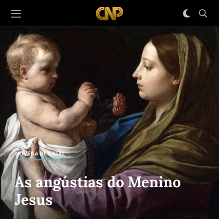
NOVENA DE NATAL
As angústias do Menino
Jesus