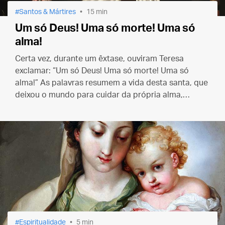
Santos & Mártires
15 min
Um só Deus! Uma só morte! Uma só
alma!
Certa vez, durante um êxtase, ouviram Teresa
exclamar: “Um só Deus! Uma só morte! Uma só
alma!” As palavras resumem a vida desta santa, que
deixou o mundo para cuidar da própria alma,
morrer para as criaturas e viver unicamente pelo
amor de seu Esposo divino.
Espiritualidade
5 min