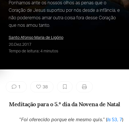
Ponhamos ante os nossos olhos as penas que o
Coração de Jesus suportou por nós desde a infância, e
não poderemos amar outra coisa fora desse Coração
que nos amou tanto.
Santo Afonso Maria de Ligório
20.Dez.2017
Tempo de leitura: 4 minutos
1
38
Meditação para o 5.º dia da Novena de Natal
“
Foi oferecido porque ele mesmo quis
.” (
Is
53, 7
)