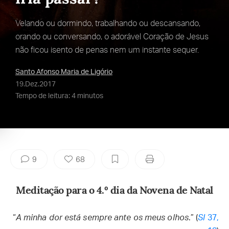
Velando ou dormindo, trabalhando ou descansando,
orando ou conversando, o adorável Coração de Jesus
não ficou isento de penas nem um instante sequer.
Santo Afonso Maria de Ligório
19.Dez.2017
Tempo de leitura: 4 minutos
9
68
Meditação para o 4.º dia da Novena de Natal
“
A minha dor está sempre ante os meus olhos
.” (
Sl
37,