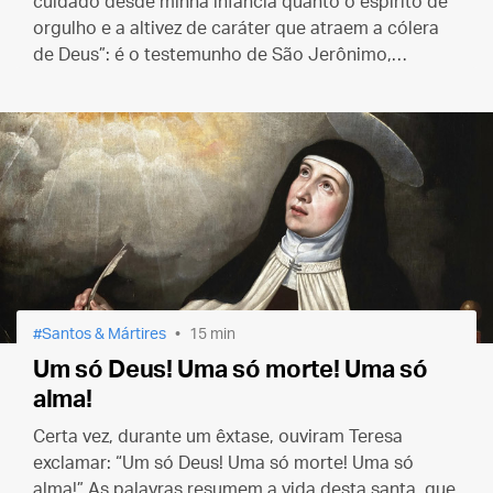
cuidado desde minha infância quanto o espírito de
orgulho e a altivez de caráter que atraem a cólera
de Deus”: é o testemunho de São Jerônimo,
presbítero e Doutor da Igreja, coletado na
Legenda
Áurea
.
Santos & Mártires
15 min
Um só Deus! Uma só morte! Uma só
alma!
Certa vez, durante um êxtase, ouviram Teresa
exclamar: “Um só Deus! Uma só morte! Uma só
alma!” As palavras resumem a vida desta santa, que