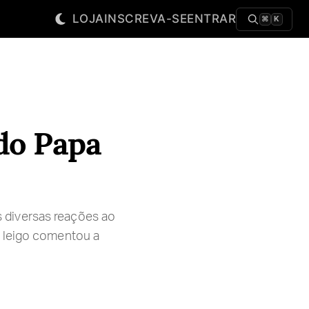
LOJA
INSCREVA-SE
ENTRAR
⌘
K
 do Papa
 diversas reações ao
m leigo comentou a