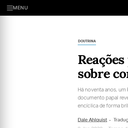
MENU
DOUTRINA
Reações 
sobre co
Há noventa anos, um 
documento papal revel
encíclica de forma bri
Dale Ahlquist
Traduç