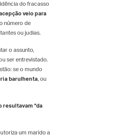
idência do fracasso
acepção veio para
 o número de
tantes ou judias.
tar o assunto,
ou ser entrevistado.
estão: se o mundo
ria barulhenta
, ou
o resultavam “da
autoriza um marido a