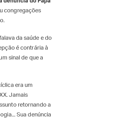
 a denúncia do Papa
iou congregações
o.
falava da saúde e do
epção é contrária à
um sinal de que a
íclica era um
 XX. Jamais
ssunto retornando a
ogia... Sua denúncia