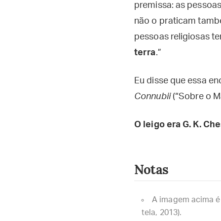
premissa: as pessoas
não o praticam també
pessoas religiosas te
terra
.”
Eu disse que essa enc
Connubii
(“Sobre o Ma
O leigo era G. K. Ch
Notas
A imagem acima é 
tela, 2013).