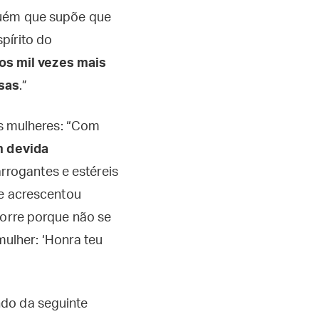
guém que supõe que
spírito do
s mil vezes mais
sas
.”
as mulheres: “Com
m devida
arrogantes e estéreis
le acrescentou
corre porque não se
 mulher: ‘Honra teu
ndo da seguinte