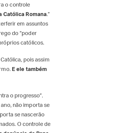
a o controle
ja Católica Romana
.”
terferir em assuntos
prego do “poder
róprios católicos.
 Católica, pois assim
ermo.
E ele também
ntra o progresso”.
 ano, não importa se
mporta se nascerão
mados. O controle de