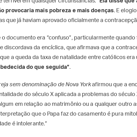
 terrível em quaisquer circunstâncias.”
Ela disse que
ão provocaria mais pobreza e mais doenças
. E elog
cas que já haviam aprovado oficialmente a contracepçã
 o documento era “confuso”, particularmente quando 
e discordava da encíclica, que afirmava que a contrac
que a queda da taxa de natalidade entre católicos era 
bedecida do que seguida”
.
reja sem denominação de Nova York
afirmou que a enc
talidade do século X aplicada a problemas do século
lgum em relação ao matrimônio ou a qualquer outro a
nterpretação que o Papa faz do casamento é pura mitol
dade é intolerante.”