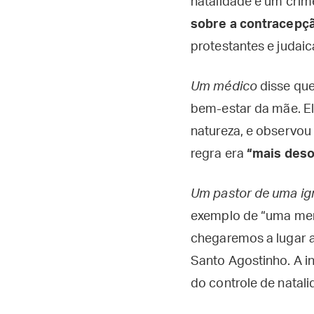
natalidade é um crime
sobre a contracepç
protestantes e judai
Um médico
disse que
bem-estar da mãe. El
natureza, e observou 
regra era
“mais deso
Um pastor de uma ig
exemplo de “uma men
chegaremos a lugar a
Santo Agostinho. A i
do controle de natali