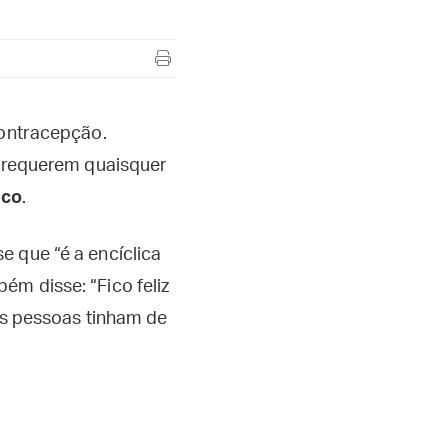
contracepção.
o requerem quaisquer
uco
.
e que “é a encíclica
ém disse: “Fico feliz
 as pessoas tinham de