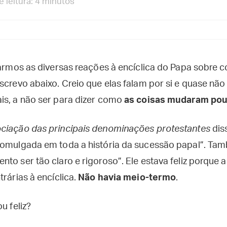
 leitura: 4 minutos
itarmos as diversas reações à encíclica do Papa sobre 
nscrevo abaixo. Creio que elas falam por si e quase nã
is, a não ser para dizer como
as coisas mudaram po
ociação das principais denominações protestantes
diss
romulgada em toda a história da sucessão papal”. Tamb
to ser tão claro e rigoroso”. Ele estava feliz porque
trárias à encíclica.
Não havia meio-termo
.
u feliz?