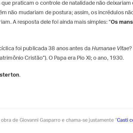
 que praticam o controle de natalidade não deixariam 
m não mudariam de postura; assim, os incrédulos não 
riam. A resposta dele foi ainda mais simples: “
Os mans
íclica foi publicada 38 anos antes da
Humanae Vitae
?
trimônio Cristão”). O Papa era Pio XI; o ano, 1930.
esterton
.
obra de Giovanni Gasparro e chama-se justamente “
Casti c