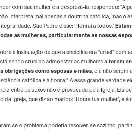
nder com sua mulher e a desprezá-la, respondeu: “Al
 não interpreta mal apenas a doutrina católica, mas o e
ntegralidade. São Pedro disse: ‘Honrai a todos.’
Estamo
todas as mulheres, particularmente as nossas espo
sobre a insinuação de que a encíclica era “cruel” com 
 está sendo cruel ao admoestar as mulheres
a terem e
as obrigações como esposas e mães
, e a não serem 
nsciência católica e à honra.” A essa grande verdade e
rela entre os sexos não é provocada pela Igreja. Ela o
ho da Igreja, que diz ao marido: ‘Honra tua mulher’, e à
am se o problema poderia resolver-se sozinho, parti