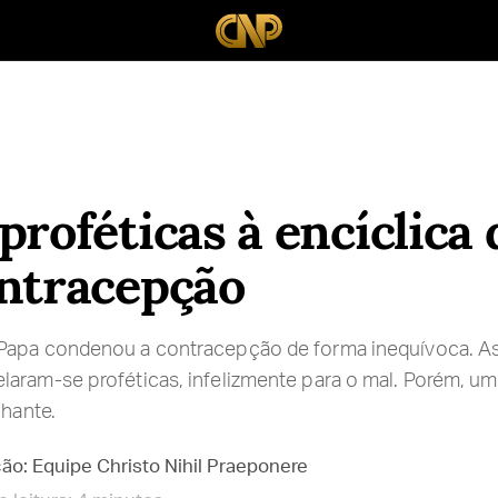
proféticas à encíclica
ntracepção
Papa condenou a contracepção de forma inequívoca. As
aram-se proféticas, infelizmente para o mal. Porém, u
lhante.
ão: Equipe Christo Nihil Praeponere