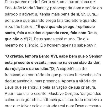
Deus parece mudo? Certa vez, uma paroquiana de
São João Maria Vianney, preocupada com a saúde do
pároco o advertiu: "tenha mais pena de si, Sr. Cura…
por que é que quando prega fala tão alto e quando
reza, tão baixo? -
"É que quando prego, replicou o
santo, falo a surdos e quando rezo, falo com Deus,
que não o é"
[2]. Deus nunca está mudo, Ele diz
mesmo no silêncio. É o homem que não sabe ouvir.
"O cristão, lembra Bento XVI, sabe bem que o Senhor
está presente e escuta, mesmo na escuridão da dor,
da rejeição e da solidão."
[3] A experiência do
fracasso, ao contrário do que pensava Nietzsche, não
deduz ausência, mas presença. Aponta a vitória do
Deus que se aniquila pela salvação de sua criatura.
Assim conclui o escritor Gustavo Corção: "os grandes
salmos, as grandes antíteses paulinas, tudo nos leva a
crer que talvez seja a estrada real para Deus o escuro