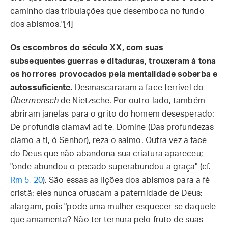
caminho das tribulações que desemboca no fundo
dos abismos."[4]
Os escombros do século XX, com suas
subsequentes guerras e ditaduras, trouxeram à tona
os horrores provocados pela mentalidade soberba e
autossuficiente.
Desmascararam a face terrível do
Übermensch
de Nietzsche. Por outro lado, também
abriram janelas para o grito do homem desesperado:
De profundis clamavi ad te, Domine (Das profundezas
clamo a ti, ó Senhor), reza o salmo. Outra vez a face
do Deus que não abandona sua criatura apareceu;
"onde abundou o pecado superabundou a graça" (cf.
Rm 5, 20
). São essas as lições dos abismos para a fé
cristã: eles nunca ofuscam a paternidade de Deus;
alargam, pois "pode uma mulher esquecer-se daquele
que amamenta? Não ter ternura pelo fruto de suas