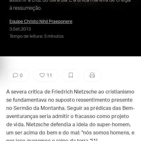
assumir a cruz do dia a dia. É a única maneira de chegar
à ressurreição.
Equipe Christo Nihil Praeponere
3.Set.2013
Tempo de leitura: 3 minutos
0
11
A severa crítica de Friedrich Nietzsche ao cristianismo
se fundamentava no suposto ressentimento presente
no Sermão da Montanha. Seguir as prédicas das Bem-
aventuranças seria admitir o fracasso como projeto
de vida. Nietzsche defendia a ideia do super-homem,
um ser acima do bem e do mal: "nós somos homens, e