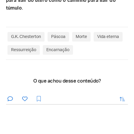
para sair do útero como o caminho para sair do
túmulo
.
G.K. Chesterton
Páscoa
Morte
Vida eterna
Ressurreição
Encarnação
O que achou desse conteúdo?
enviar