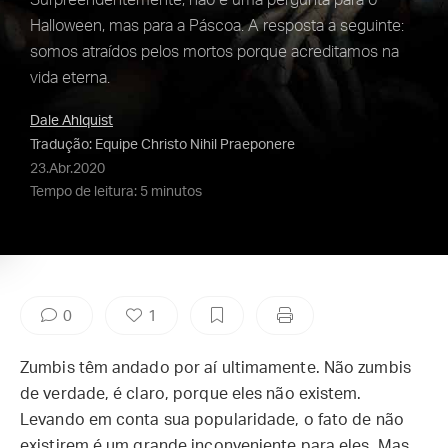
Surpreendentemente, não é uma pergunta para o
Halloween, mas para a Páscoa. A resposta a seguinte:
somos atraídos pelos mortos porque acreditamos na
vida eterna.
Dale Ahlquist
Tradução: Equipe Christo Nihil Praeponere
23.Abr.2020
Tempo de leitura: 5 minutos
0
1
Zumbis têm andado por aí ultimamente. Não zumbis
de verdade, é claro, porque eles não existem.
Levando em conta sua popularidade, o fato de não
existirem é um grande inconveniente para eles. Mas