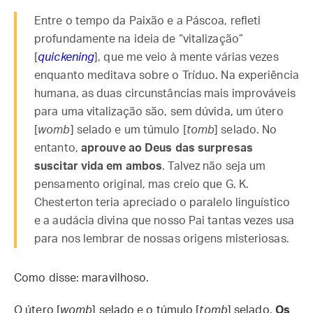
Entre o tempo da Paixão e a Páscoa, refleti
profundamente na ideia de “vitalização”
[
quickening
], que me veio à mente várias vezes
enquanto meditava sobre o Tríduo. Na experiência
humana, as duas circunstâncias mais improváveis
para uma vitalização são, sem dúvida, um útero
[
womb
] selado e um túmulo [
tomb
] selado. No
entanto,
aprouve ao Deus das surpresas
suscitar vida em ambos
. Talvez não seja um
pensamento original, mas creio que G. K.
Chesterton teria apreciado o paralelo linguístico
e a audácia divina que nosso Pai tantas vezes usa
para nos lembrar de nossas origens misteriosas.
Como disse: maravilhoso.
O útero [
womb
] selado e o túmulo [
tomb
] selado.
Os