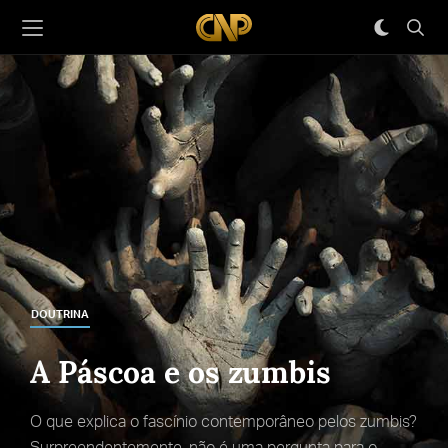
DOUTRINA
A Páscoa e os zumbis
O que explica o fascínio contemporâneo pelos zumbis?