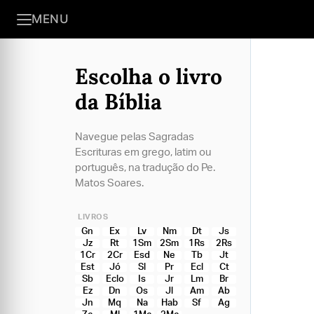
MENU
Escolha o livro
da Bíblia
Navegue pelas Sagradas
Escrituras em grego, latim ou
português, na tradução do Pe.
Matos Soares.
LIVROS
Gn
Ex
Lv
Nm
Dt
Js
Jz
Rt
1Sm
2Sm
1Rs
2Rs
1Cr
2Cr
Esd
Ne
Tb
Jt
Est
Jó
Sl
Pr
Ecl
Ct
Sb
Eclo
Is
Jr
Lm
Br
Ez
Dn
Os
Jl
Am
Ab
Jn
Mq
Na
Hab
Sf
Ag