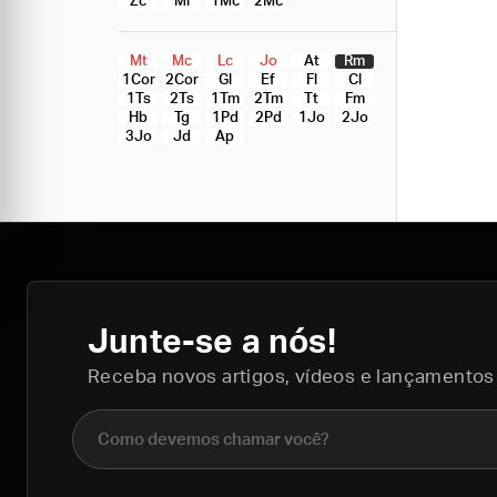
Zc
Ml
1Mc
2Mc
Mt
Mc
Lc
Jo
At
Rm
1Cor
2Cor
Gl
Ef
Fl
Cl
1Ts
2Ts
1Tm
2Tm
Tt
Fm
Hb
Tg
1Pd
2Pd
1Jo
2Jo
3Jo
Jd
Ap
Junte-se a nós!
Receba novos artigos, vídeos e lançamentos
Nome completo