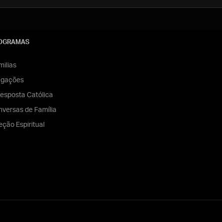
OGRAMAS
ilias
egações
esposta Católica
versas de Família
eção Espiritual