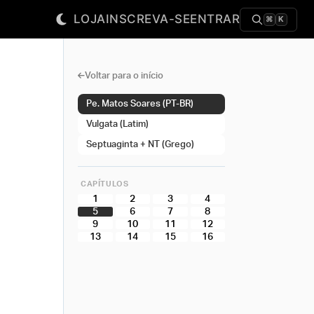
LOJA
INSCREVA-SE
ENTRAR
⌘
K
Voltar para o início
Pe. Matos Soares (PT-BR)
Vulgata (Latim)
Septuaginta + NT (Grego)
CAPÍTULOS
1
2
3
4
5
6
7
8
9
10
11
12
13
14
15
16