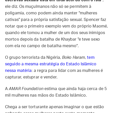
escravas sexuais está em total acordo com o Islã"
,
ele diz. Os muçulmanos não só se permitem à
poligamia, como podem ainda manter "mulheres
cativas" para a própria satisfação sexual. Spencer faz
notar que o primeiro exemplo vem do próprio Maomé,
quando ele tomou a mulher de um dos seus inimigos
mortos depois da batalha de Khaybar "e teve sexo
com ela no campo de batalha mesmo".
O grupo terrorista da Nigéria,
Boko Haram
,
tem
seguido a mesma estratégia do Estado Islâmico
nessa matéria
: a regra para lidar com as mulheres é
capturar, estuprar e vender.
A
AMAR Foundation
estima que ainda haja cerca de 5
mil mulheres nas mãos do Estado Islâmico.
Chega a ser torturante apenas imaginar o que estão