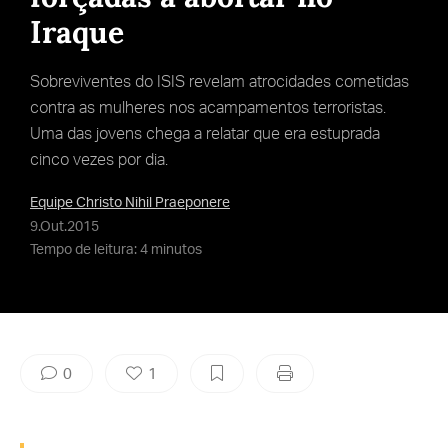
Iraque
Sobreviventes do ISIS revelam atrocidades cometidas
contra as mulheres nos acampamentos terroristas.
Uma das jovens chega a relatar que era estuprada
cinco vezes por dia.
Equipe Christo Nihil Praeponere
9.Out.2015
Tempo de leitura: 4 minutos
0
1