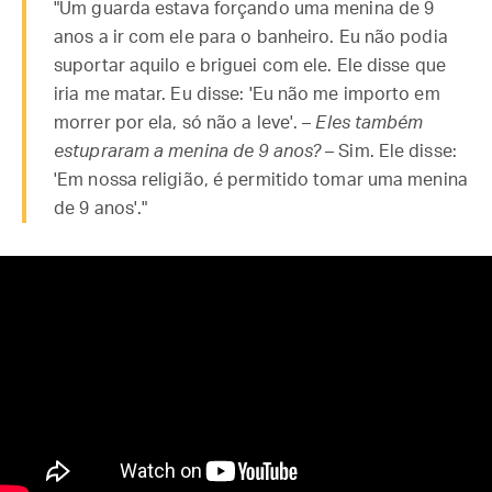
"Um guarda estava forçando uma menina de 9
anos a ir com ele para o banheiro. Eu não podia
suportar aquilo e briguei com ele. Ele disse que
iria me matar. Eu disse: 'Eu não me importo em
morrer por ela, só não a leve'. –
Eles também
estupraram a menina de 9 anos?
– Sim. Ele disse:
'Em nossa religião, é permitido tomar uma menina
de 9 anos'."