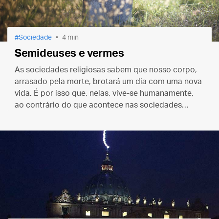
Sociedade
4 min
Semideuses e vermes
As sociedades religiosas sabem que nosso corpo,
arrasado pela morte, brotará um dia com uma nova
vida. É por isso que, nelas, vive-se humanamente,
ao contrário do que acontece nas sociedades
incrédulas, onde só podemos viver como
semideuses e morrer como vermes.