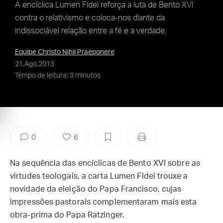
A encíclica Lumen Fidei reforça a luta de Bento XVI
contra o relativismo e coloca-nos diante da
indissociável relação entre a fé e a verdade.
Equipe Christo Nihil Praeponere
21.Ago.2013
Tempo de leitura: 3 minutos
0
6
Na sequência das encíclicas de Bento XVI sobre as
virtudes teologais, a carta Lumen Fidei trouxe a
novidade da eleição do Papa Francisco, cujas
impressões pastorais complementaram mais esta
obra-prima do Papa Ratzinger.