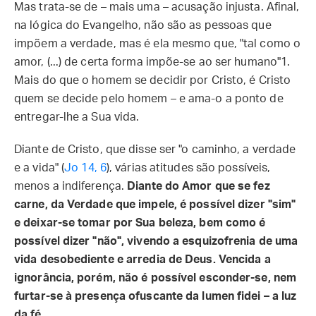
Mas trata-se de – mais uma – acusação injusta. Afinal,
na lógica do Evangelho, não são as pessoas que
impõem a verdade, mas é ela mesmo que, "tal como o
amor, (...) de certa forma impõe-se ao ser humano"1.
Mais do que o homem se decidir por Cristo, é Cristo
quem se decide pelo homem – e ama-o a ponto de
entregar-lhe a Sua vida.
Diante de Cristo, que disse ser "o caminho, a verdade
e a vida" (
Jo 14, 6
), várias atitudes são possíveis,
menos a indiferença.
Diante do Amor que se fez
carne, da Verdade que impele, é possível dizer "sim"
e deixar-se tomar por Sua beleza, bem como é
possível dizer "não", vivendo a esquizofrenia de uma
vida desobediente e arredia de Deus. Vencida a
ignorância, porém, não é possível esconder-se, nem
furtar-se à presença ofuscante da lumen fidei – a luz
da fé.