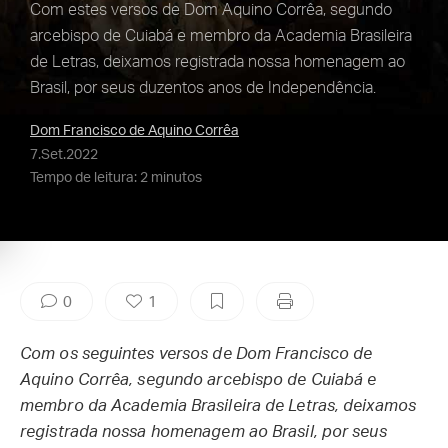
Com estes versos de Dom Aquino Corrêa, segundo
arcebispo de Cuiabá e membro da Academia Brasileira
de Letras, deixamos registrada nossa homenagem ao
Brasil, por seus duzentos anos de Independência.
Dom Francisco de Aquino Corrêa
7.Set.2022
Tempo de leitura: 2 minutos
0
1
Com os seguintes versos de Dom Francisco de
Aquino Corrêa, segundo arcebispo de Cuiabá e
membro da Academia Brasileira de Letras, deixamos
registrada nossa homenagem ao Brasil, por seus