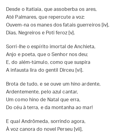
Desde o Itatiaia, que assoberba os ares,
Até Palmares, que repercute a voz:
Ouvem-na os manes dos fatais guerreiros [iv],
Dias, Negreiros e Poti feroz [v].
Sorri-lhe o espírito imortal de Anchieta,
Anjo e poeta, que o Senhor nos deu;
E, do além-túmulo, como que suspira
A infausta lira do gentil Dirceu [vi].
Brota de tudo, e se ouve um hino ardente,
Ardentemente, pelo azul cantar,
Um como hino de Natal que erra,
Do céu à terra, e da montanha ao mar!
E qual Andrômeda, sorrindo agora,
À voz canora do novel Perseu [vii],