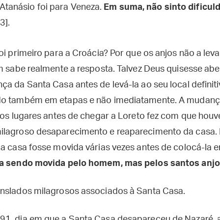
 Atanásio foi para Veneza.
Em suma, não sinto dificu
3].
oi primeiro para a Croácia? Por que os anjos não a le
ém sabe realmente a resposta. Talvez Deus quisesse abe
a da Santa Casa antes de levá-la ao seu local definiti
do também em etapas e não imediatamente. A mudanç
rios lugares antes de chegar a Loreto fez com que hou
ilagroso desaparecimento e reaparecimento da casa. 
 a casa fosse movida várias vezes antes de colocá-la e
va sendo movida pelo homem, mas pelos santos anj
nslados milagrosos associados à Santa Casa.
1, dia em que a Santa Casa desapareceu de Nazaré, a