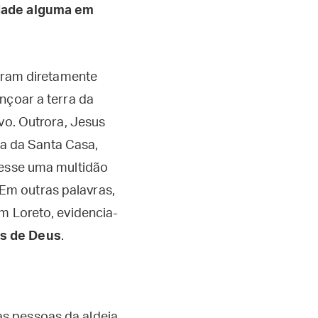
ldade alguma em
varam diretamente
nçoar a terra da
vo. Outrora, Jesus
a da Santa Casa,
vesse uma multidão
Em outras palavras,
m Loreto, evidencia-
os de Deus
.
s pessoas da aldeia