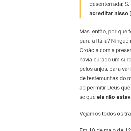
desenterrada; S.
acreditar nisso
[
Mas, então, por que f
para a Itália? Ningu
Croácia com a presenç
havia curado um sur
pelos anjos, para vá
de testemunhas do m
ao permitir Deus que
se que
ela não esta
Vejamos todos os tra
Em 10 de maio de 129