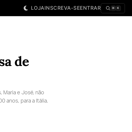
LOJA
INSCREVA-SE
ENTRAR
⌘
K
sa de
, Maria e José, não
 anos, para a Itália.