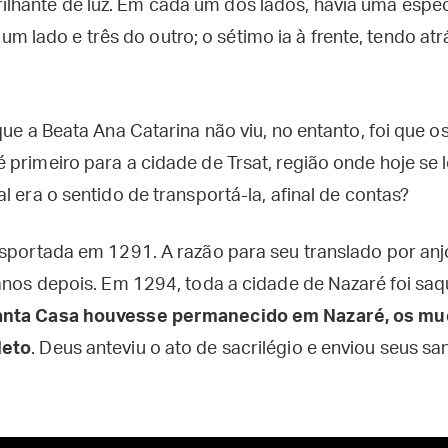
ilhante de luz. Em cada um dos lados, havia uma espéci
m lado e três do outro; o sétimo ia à frente, tendo at
que a Beata Ana Catarina não viu, no entanto, foi que o
primeiro para a cidade de Trsat, região onde hoje se l
l era o sentido de transportá-la, afinal de contas?
nsportada em 1291. A razão para seu translado por anj
 anos depois. Em 1294, toda a cidade de Nazaré foi sa
anta Casa houvesse permanecido em Nazaré, os mu
leto
. Deus anteviu o ato de sacrilégio e enviou seus sa