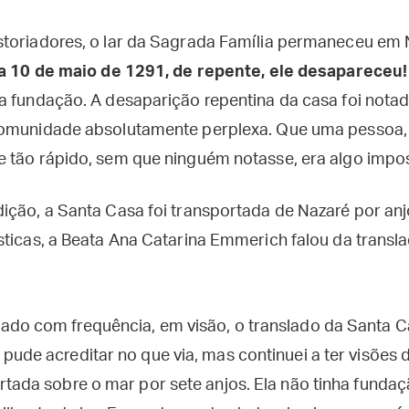
toriadores, o lar da Sagrada Família permaneceu em 
ia 10 de maio de 1291, de repente, ele desapareceu!
a fundação. A desaparição repentina da casa foi nota
comunidade absolutamente perplexa. Que uma pessoa,
 tão rápido, sem que ninguém notasse, era algo impos
ição, a Santa Casa foi transportada de Nazaré por anj
sticas, a Beata Ana Catarina Emmerich falou da transl
do com frequência, em visão, o translado da Santa Ca
ude acreditar no que via, mas continuei a ter visões d
rtada sobre o mar por sete anjos. Ela não tinha fundaç