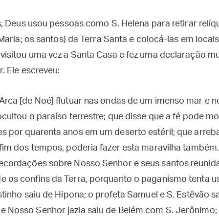
, Deus usou pessoas como S. Helena para retirar relíqu
aria; os santos) da Terra Santa e colocá-las em locais
isitou uma vez a Santa Casa e fez uma declaração mu
. Ele escreveu:
 Arca [de Noé] flutuar nas ondas de um imenso mar e n
 ocultou o paraíso terrestre; que disse que a fé pode 
es por quarenta anos em um deserto estéril; que arreb
o fim dos tempos, poderia fazer esta maravilha também.
recordações sobre Nosso Senhor e seus santos reunid
e os confins da Terra, porquanto o paganismo tenta usu
ostinho saiu de Hipona; o profeta Samuel e S. Estêvão 
e Nosso Senhor jazia saiu de Belém com S. Jerônimo; a