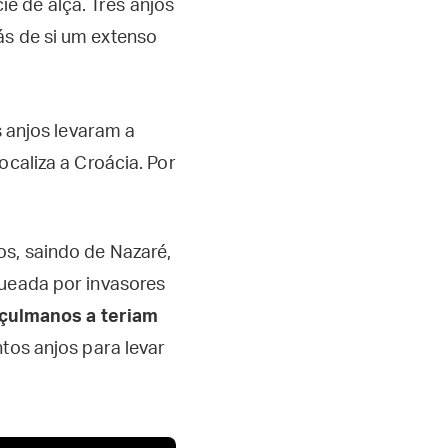
e de alça. Três anjos
rás de si um extenso
s anjos levaram a
ocaliza a Croácia. Por
os, saindo de Nazaré,
queada por invasores
çulmanos a teriam
ntos anjos para levar