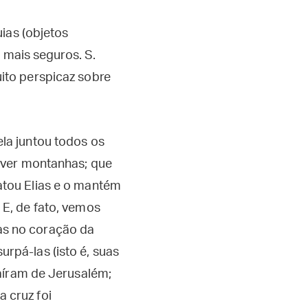
ias (objetos
 mais seguros. S.
ito perspicaz sobre
ela juntou todos os
mover montanhas; que
atou Elias e o mantém
 E, de fato, vemos
as no coração da
rpá-las (isto é, suas
saíram de Jerusalém;
 cruz foi