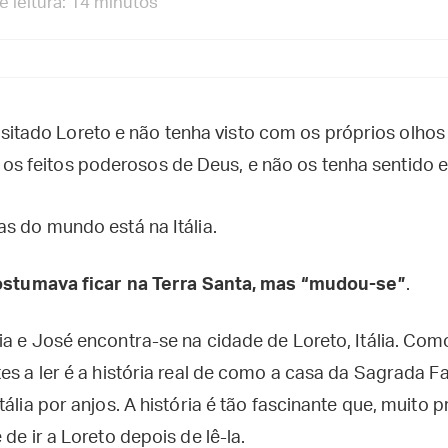
 leitura: 14 minutos
sitado Loreto e não tenha visto com os próprios olho
 os feitos poderosos de Deus, e não os tenha sentido 
as do mundo está na Itália.
ostumava ficar na Terra Santa, mas “mudou-se”
.
ia e José encontra-se na cidade de Loreto, Itália. Com
es a ler é a história real de como a casa da Sagrada F
tália por anjos. A história é tão fascinante que, muito
de ir a Loreto depois de lê-la.