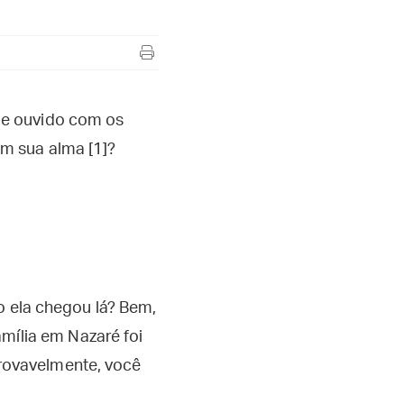
s e ouvido com os
em sua alma [1]?
o ela chegou lá? Bem,
amília em Nazaré foi
 provavelmente, você