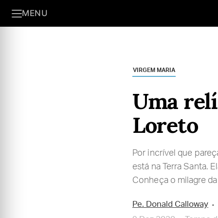
MENU
VIRGEM MARIA
Uma relí
Loreto
Por incrível que pare
está na Terra Santa. E
Conheça o milagre da
Pe. Donald Calloway