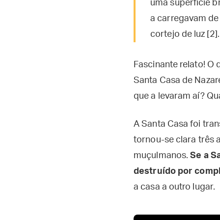
uma superfície br
a carregavam de u
cortejo de luz [2].
Fascinante relato! O 
Santa Casa de Nazaré 
que a levaram aí? Qua
A Santa Casa foi tra
tornou-se clara três
muçulmanos.
Se a S
destruído por comp
a casa a outro lugar.