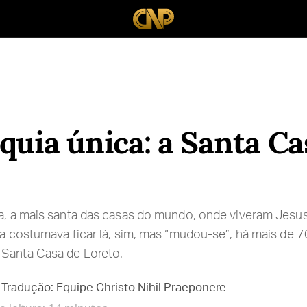
quia única: a Santa Ca
ça, a mais santa das casas do mundo, onde viveram Jesus
la costumava ficar lá, sim, mas “mudou-se”, há mais de 700
 Santa Casa de Loreto.
Tradução: Equipe Christo Nihil Praeponere