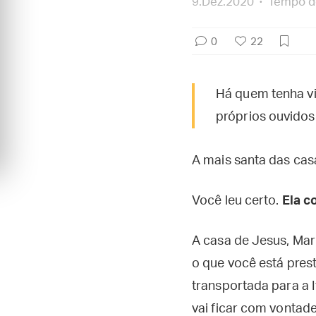
9.Dez.2020
Tempo de
0
22
Há quem tenha vi
próprios ouvidos
A mais santa das cas
Você leu certo.
Ela c
A casa de Jesus, Mar
o que você está prest
transportada para a I
vai ficar com vontade 