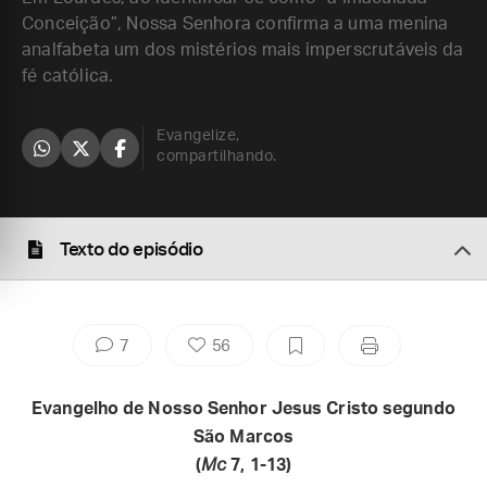
Conceição”, Nossa Senhora confirma a uma menina
analfabeta um dos mistérios mais imperscrutáveis da
fé católica.
Evangelize,
compartilhando.
Texto do episódio
7
56
Evangelho de Nosso Senhor Jesus Cristo segundo
São Marcos
(
Mc
7, 1-13)