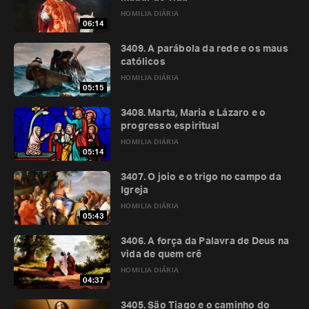
HOMILIA DIÁRIA
06:14
3409. A parábola da rede e os maus
católicos
HOMILIA DIÁRIA
05:15
3408. Marta, Maria e Lázaro e o
progresso espiritual
HOMILIA DIÁRIA
05:14
3407. O joio e o trigo no campo da
Igreja
HOMILIA DIÁRIA
05:43
3406. A força da Palavra de Deus na
vida de quem crê
HOMILIA DIÁRIA
04:37
3405. São Tiago e o caminho do