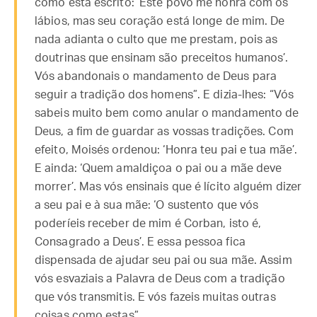
como está escrito: ‘Este povo me honra com os
lábios, mas seu coração está longe de mim. De
nada adianta o culto que me prestam, pois as
doutrinas que ensinam são preceitos humanos’.
Vós abandonais o mandamento de Deus para
seguir a tradição dos homens”. E dizia-lhes: “Vós
sabeis muito bem como anular o mandamento de
Deus, a fim de guardar as vossas tradições. Com
efeito, Moisés ordenou: ‘Honra teu pai e tua mãe’.
E ainda: ‘Quem amaldiçoa o pai ou a mãe deve
morrer’. Mas vós ensinais que é lícito alguém dizer
a seu pai e à sua mãe: ‘O sustento que vós
poderíeis receber de mim é Corban, isto é,
Consagrado a Deus’. E essa pessoa fica
dispensada de ajudar seu pai ou sua mãe. Assim
vós esvaziais a Palavra de Deus com a tradição
que vós transmitis. E vós fazeis muitas outras
coisas como estas”.