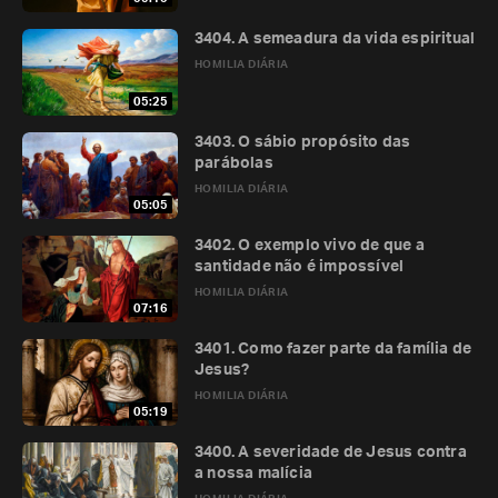
3404. A semeadura da vida espiritual
HOMILIA DIÁRIA
05:25
3403. O sábio propósito das
parábolas
HOMILIA DIÁRIA
05:05
3402. O exemplo vivo de que a
santidade não é impossível
HOMILIA DIÁRIA
07:16
3401. Como fazer parte da família de
Jesus?
HOMILIA DIÁRIA
05:19
3400. A severidade de Jesus contra
a nossa malícia