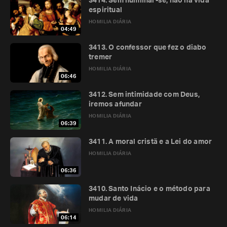
3414. Sem humilhar-se, não há vida
espiritual
HOMILIA DIÁRIA
04:49
3413. O confessor que fez o diabo
tremer
HOMILIA DIÁRIA
06:46
3412. Sem intimidade com Deus,
iremos afundar
HOMILIA DIÁRIA
06:39
3411. A moral cristã e a Lei do amor
HOMILIA DIÁRIA
06:36
3410. Santo Inácio e o método para
mudar de vida
HOMILIA DIÁRIA
06:14