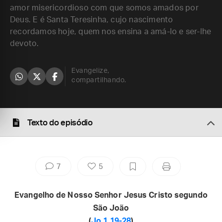
amor misericordioso com que somos amados por
Deus. E é Santa Teresinha, cujo nascimento
recordamos hoje, quem nos ensina a amá-lo e ser-lhe
devoto.
Evangelize,
compartilhando.
Texto do episódio
7
5
Evangelho de Nosso Senhor Jesus Cristo segundo
São João
(
Jo 1,19-28
)