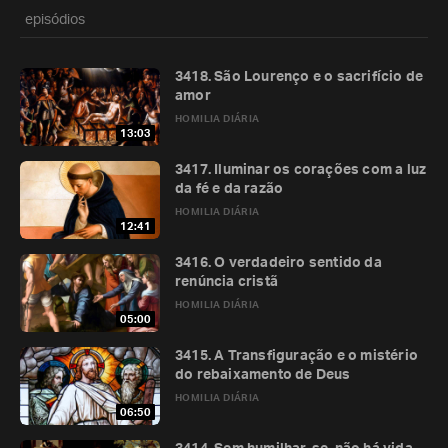
episódios
3418. São Lourenço e o sacrifício de
amor
HOMILIA DIÁRIA
13:03
3417. Iluminar os corações com a luz
da fé e da razão
HOMILIA DIÁRIA
12:41
3416. O verdadeiro sentido da
renúncia cristã
HOMILIA DIÁRIA
05:00
3415. A Transfiguração e o mistério
do rebaixamento de Deus
HOMILIA DIÁRIA
06:50