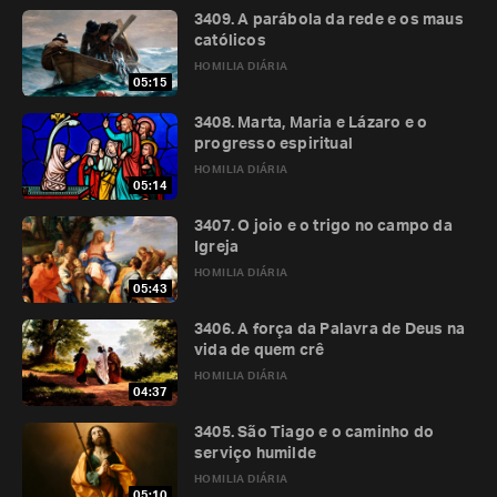
3409. A parábola da rede e os maus
católicos
HOMILIA DIÁRIA
05:15
3408. Marta, Maria e Lázaro e o
progresso espiritual
HOMILIA DIÁRIA
05:14
3407. O joio e o trigo no campo da
Igreja
HOMILIA DIÁRIA
05:43
3406. A força da Palavra de Deus na
vida de quem crê
HOMILIA DIÁRIA
04:37
3405. São Tiago e o caminho do
serviço humilde
HOMILIA DIÁRIA
05:10