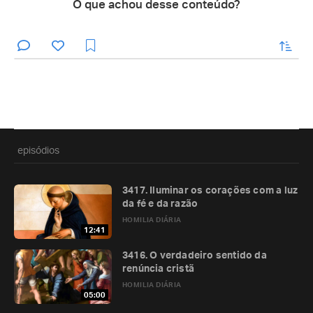
O que achou desse conteúdo?
enviar
episódios
3417. Iluminar os corações com a luz
da fé e da razão
HOMILIA DIÁRIA
12:41
3416. O verdadeiro sentido da
renúncia cristã
HOMILIA DIÁRIA
05:00