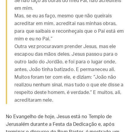
Se não faço as obras do meu Pai, não acrediteis
em mim.
Mas, se eu as faço, mesmo que não queirais
acreditar em mim, acreditai nas minhas obras,
para que saibais e reconheçais que o Pai está em
mim e eu no Pai.”
Outra vez procuravam prender Jesus, mas ele
escapou das mãos deles. Jesus passou para o
outro lado do Jordão, e foi para o lugar onde,
antes, João tinha batizado. E permaneceu ali.
Muitos foram ter com ele, e diziam: “João não
realizou nenhum sinal, mas tudo o que ele disse a
respeito deste homem, é verdade.” E muitos, ali,
acreditaram nele.
No Evangelho de hoje, Jesus está no Templo de
Jerusalém durante a Festa da Dedicação e, após