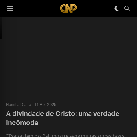
Homilia Diária
11 Abr 2025
A divindade de Cristo: uma verdade
incômoda
“‘Por ordem do Pai, mostrei-vos muitas obras boas.