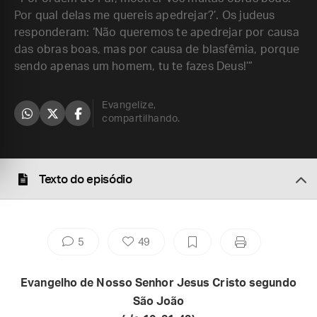
Por qual delas me quereis apedrejar?’. Os judeus
responderam: ‘Não queremos te apedrejar por causa
das obras boas, mas por causa de blasfêmia, porque
sendo apenas um homem, tu te fazes Deus!’”
Evangelize,
compartilhando.
Texto do episódio
5
49
Evangelho de Nosso Senhor Jesus Cristo segundo
São João