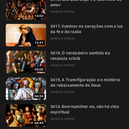
amor
HOMILIA DIÁRIA
13:03
3417. Iluminar os corações com a luz
da fé e da razão
HOMILIA DIÁRIA
12:41
3416. O verdadeiro sentido da
renúncia cristã
HOMILIA DIÁRIA
05:00
3415. A Transfiguração e o mistério
do rebaixamento de Deus
HOMILIA DIÁRIA
06:50
3414. Sem humilhar-se, não há vida
espiritual
HOMILIA DIÁRIA
04:49