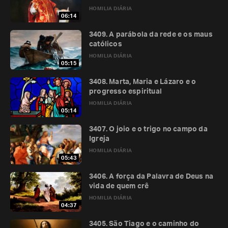
HOMILIA DIÁRIA
06:14
3409. A parábola da rede e os maus
católicos
HOMILIA DIÁRIA
05:15
3408. Marta, Maria e Lázaro e o
progresso espiritual
HOMILIA DIÁRIA
05:14
3407. O joio e o trigo no campo da
Igreja
HOMILIA DIÁRIA
05:43
3406. A força da Palavra de Deus na
vida de quem crê
HOMILIA DIÁRIA
04:37
3405. São Tiago e o caminho do