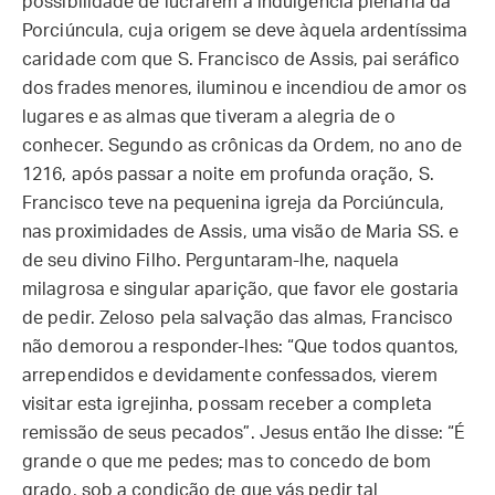
possibilidade de lucrarem a indulgência plenária da
Porciúncula, cuja origem se deve àquela ardentíssima
caridade com que S. Francisco de Assis, pai seráfico
dos frades menores, iluminou e incendiou de amor os
lugares e as almas que tiveram a alegria de o
conhecer. Segundo as crônicas da Ordem, no ano de
1216, após passar a noite em profunda oração, S.
Francisco teve na pequenina igreja da Porciúncula,
nas proximidades de Assis, uma visão de Maria SS. e
de seu divino Filho. Perguntaram-lhe, naquela
milagrosa e singular aparição, que favor ele gostaria
de pedir. Zeloso pela salvação das almas, Francisco
não demorou a responder-lhes: “Que todos quantos,
arrependidos e devidamente confessados, vierem
visitar esta igrejinha, possam receber a completa
remissão de seus pecados”. Jesus então lhe disse: “É
grande o que me pedes; mas to concedo de bom
grado, sob a condição de que vás pedir tal