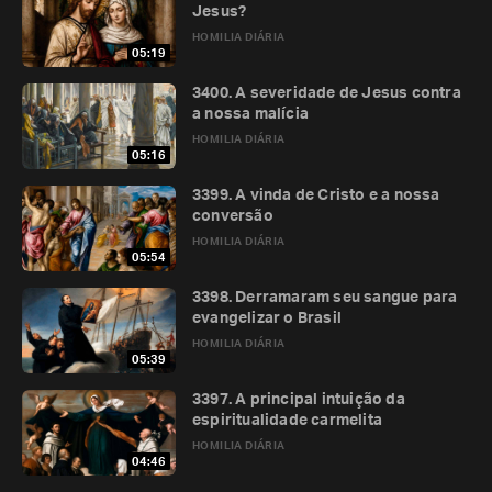
Jesus?
HOMILIA DIÁRIA
05:19
3400. A severidade de Jesus contra
a nossa malícia
HOMILIA DIÁRIA
05:16
3399. A vinda de Cristo e a nossa
conversão
HOMILIA DIÁRIA
05:54
3398. Derramaram seu sangue para
evangelizar o Brasil
HOMILIA DIÁRIA
05:39
3397. A principal intuição da
espiritualidade carmelita
HOMILIA DIÁRIA
04:46