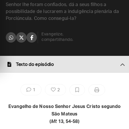
Senhor lhe foram confiados, dá a seus filhos a
possibilidade de lucrarem a indulgência plenária da
Porciúncula. Como consegui-la?
Evangelize,
compartilhando.
Texto do episódio
1
2
Evangelho de Nosso Senhor Jesus Cristo segundo
São Mateus
(
Mt
13, 54-58)